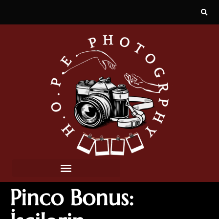
Pinco Bonus: