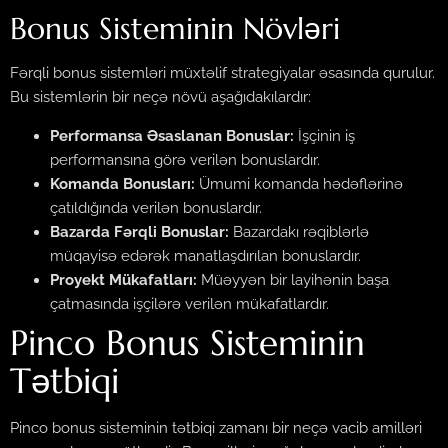
Bonus Sisteminin Növləri
Fərqli bonus sistemləri müxtəlif strategiyalar əsasında qurulur.
Bu sistemlərin bir neçə növü aşağıdakılardır:
Performansa Əsaslanan Bonuslar:
İşçinin iş
performansına görə verilən bonuslardır.
Komanda Bonusları:
Ümumi komanda hədəflərinə
çatıldığında verilən bonuslardır.
Bazarda Fərqli Bonuslar:
Bazardakı rəqiblərlə
müqayisə edərək manatlaşdırılan bonuslardır.
Proyekt Mükafatları:
Müəyyən bir layihənin başa
çatmasında işçilərə verilən mükafatlardır.
Pinco Bonus Sisteminin
Tətbiqi
Pinco bonus sisteminin tətbiqi zamanı bir neçə vacib amilləri