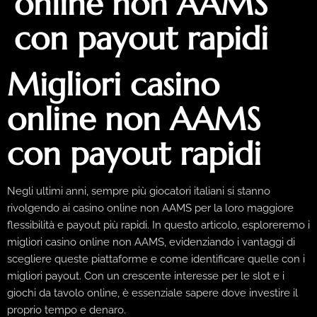
online non AAMS
con payout rapidi
Migliori casino
online non AAMS
con payout rapidi
Negli ultimi anni, sempre più giocatori italiani si stanno
rivolgendo ai casino online non AAMS per la loro maggiore
flessibilità e payout più rapidi. In questo articolo, esploreremo i
migliori casino online non AAMS, evidenziando i vantaggi di
scegliere queste piattaforme e come identificare quelle con i
migliori payout. Con un crescente interesse per le slot e i
giochi da tavolo online, è essenziale sapere dove investire il
proprio tempo e denaro.