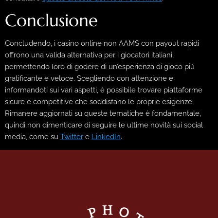
Conclusione
Concludendo, i casino online non AAMS con payout rapidi
offrono una valida alternativa per i giocatori italiani,
permettendo loro di godere di un’esperienza di gioco più
gratificante e veloce. Scegliendo con attenzione e
informandoti sui vari aspetti, è possibile trovare piattaforme
sicure e competitive che soddisfano le proprie esigenze.
Rimanere aggiornati su queste tematiche è fondamentale,
quindi non dimenticare di seguire le ultime novità sui social
media, come su
Twitter
e
LinkedIn
.