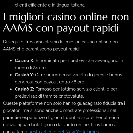
clienti efficiente e in lingua italiana.
I migliori casino online non
AAMS con payout rapidi
Di seguito, troviamo alcuni dei migliori casino online non
AAMS che garantiscono payout rapidi:
Casinò X:
Rinominato per i prelievi che avvengono in
meno di 24 ore.
Casinò Y:
Offre un’immensa varietà di giochi e bonus
generosi, con payout entro 48 ore.
Casinò Z:
Famoso per l’ottimo servizio clienti e per i
prelievi rapidi tramite criptovalute.
Queste piattaforme non solo hanno guadagnato fiducia tra i
giocatori, ma si sono anche dimostrate professionali nel
garantire esperienze di gioco fluenti e sicure. Per ulteriori
notizie riguardanti il gioco d’azzardo online, ti invitiamo a
consultare
questo articolo del New York Times
.