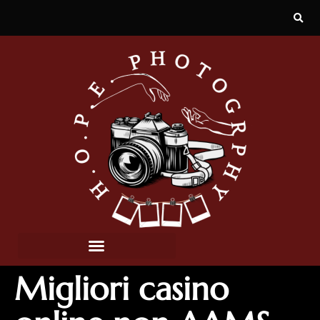
Migliori casino