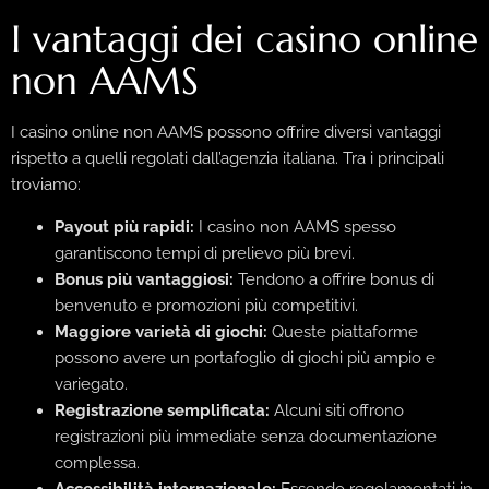
I vantaggi dei casino online
non AAMS
I casino online non AAMS possono offrire diversi vantaggi
rispetto a quelli regolati dall’agenzia italiana. Tra i principali
troviamo:
Payout più rapidi:
I casino non AAMS spesso
garantiscono tempi di prelievo più brevi.
Bonus più vantaggiosi:
Tendono a offrire bonus di
benvenuto e promozioni più competitivi.
Maggiore varietà di giochi:
Queste piattaforme
possono avere un portafoglio di giochi più ampio e
variegato.
Registrazione semplificata:
Alcuni siti offrono
registrazioni più immediate senza documentazione
complessa.