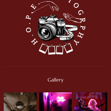
Gallery