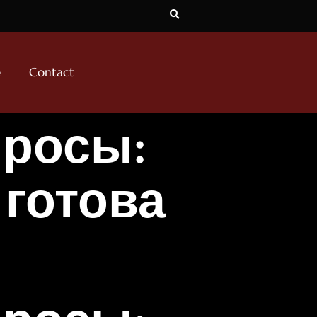
e
Contact
просы:
 готова