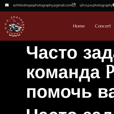
achilleshopephotography@gmail.com
@h.o.p.e.photography
Home
Concert
Часто за
команда P
помочь в