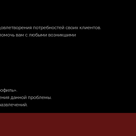
довлетворения потребностей своих клиентов.
 помочь вам с любыми возникшими
.
рофиль».
ения данной проблемы.
развлечений.