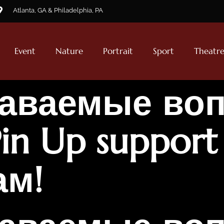
Atlanta, GA & Philadelphia, PA
Event
Nature
Portrait
Sport
Theatr
даваемые во
in Up support
ам!