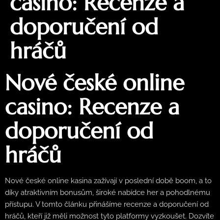
casino: Recenze a
doporučení od
hráčů
Nové české online
casino: Recenze a
doporučení od
hráčů
Nové české online kasina zažívají v poslední době boom, a to
díky atraktivním bonusům, široké nabídce her a pohodlnému
přístupu. V tomto článku přinášíme recenze a doporučení od
hráčů, kteří již měli možnost tyto platformy vyzkoušet. Dozvíte