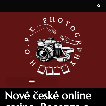
Nové české online