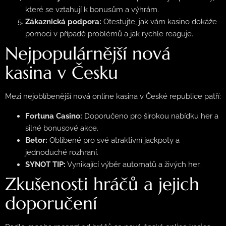
které se vztahují k bonusům a výhrám.
Zákaznická podpora:
Otestujte, jak vám kasino dokáže
pomoci v případě problémů a jak rychle reaguje.
Nejpopulárnější nová
kasina v Česku
Mezi nejoblíbenější nová online kasina v České republice patří:
Fortuna Casino:
Doporučeno pro širokou nabídku her a
silné bonusové akce.
Betor:
Oblíbené pro své atraktivní jackpoty a
jednoduché rozhraní.
SYNOT TIP:
Vynikající výběr automatů a živých her.
Zkušenosti hráčů a jejich
doporučení