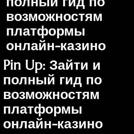
полный гид по
возможностям
платформы
онлайн-казино
Pin Up: Зайти и
полный гид по
возможностям
платформы
онлайн-казино