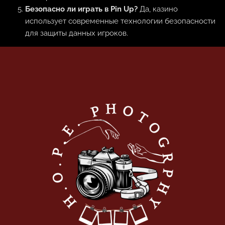
Безопасно ли играть в Pin Up?
Да, казино
использует современные технологии безопасности
для защиты данных игроков.