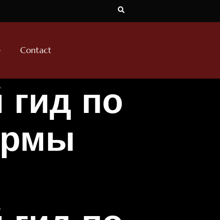
e
Contact
 гид по
ормы