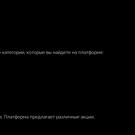
е категории, которые вы найдете на платформе:
в. Платформа предлагает различные акции,