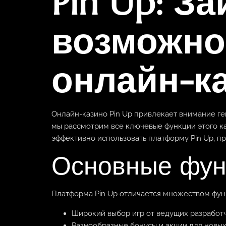
Pin Up: З
возможно
онлайн-к
Онлайн-казино Pin Up привлекает внимание ге
мы рассмотрим все ключевые функции этого каз
эффективно использовать платформу Pin Up, п
Основные фун
Платформа Pin Up отличается множеством функ
Широкий выбор игр от ведущих разработч
Разнообразные бонусы и акции для новых