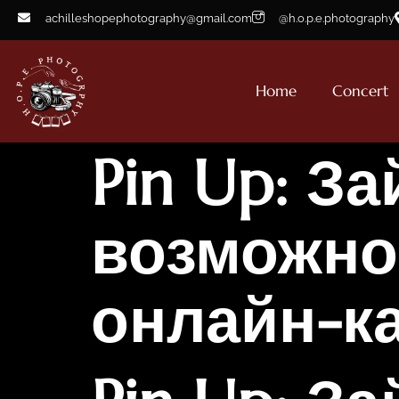
achilleshopephotography@gmail.com
@h.o.p.e.photography
Home
Concert
Pin Up: З
возможно
онлайн-к