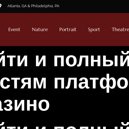
Atlanta, GA & Philadelphia, PA
Event
Nature
Portrait
Sport
Theatr
айти и полный
стям платф
азино