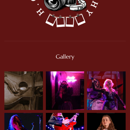
Gallery