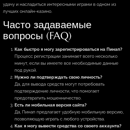
удачу и насладиться интересными играми в одном из
лучших онлайн-казино.
Часто задаваемые
вопросы (FAQ)
Как быстро я могу зарегистрироваться на Пинап?
Процесс регистрации занимает всего несколько
минут, если вы имеете все необходимые данные
под рукой.
Нужно ли подтверждать свою личность?
Да, для вывода средств могут потребовать
подтверждение личности, что помогает
предотвратить мошенничество.
Есть ли мобильная версия сайта?
Да, Пинап предлагает удобную мобильную версию,
позволяющую играть с любого устройства.
Как я могу вывести средства со своего аккаунта?