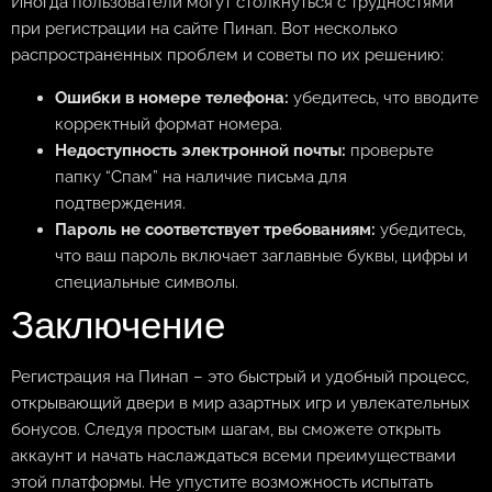
Иногда пользователи могут столкнуться с трудностями
при регистрации на сайте Пинап. Вот несколько
распространенных проблем и советы по их решению:
Ошибки в номере телефона:
убедитесь, что вводите
корректный формат номера.
Недоступность электронной почты:
проверьте
папку “Спам” на наличие письма для
подтверждения.
Пароль не соответствует требованиям:
убедитесь,
что ваш пароль включает заглавные буквы, цифры и
специальные символы.
Заключение
Регистрация на Пинап – это быстрый и удобный процесс,
открывающий двери в мир азартных игр и увлекательных
бонусов. Следуя простым шагам, вы сможете открыть
аккаунт и начать наслаждаться всеми преимуществами
этой платформы. Не упустите возможность испытать