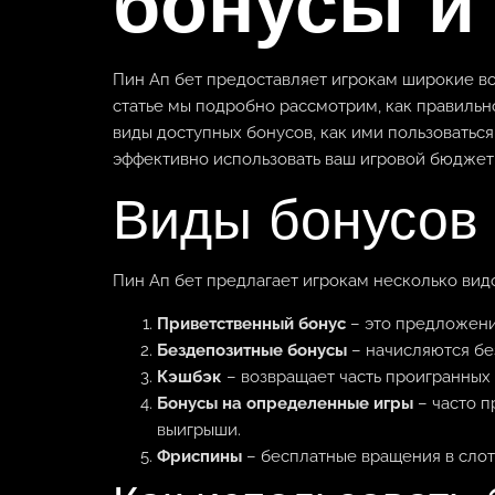
бонусы и 
Пин Ап бет предоставляет игрокам широкие в
статье мы подробно рассмотрим, как правиль
виды доступных бонусов, как ими пользоватьс
эффективно использовать ваш игровой бюджет 
Виды бонусов 
Пин Ап бет предлагает игрокам несколько видо
Приветственный бонус
– это предложени
Бездепозитные бонусы
– начисляются бе
Кэшбэк
– возвращает часть проигранных 
Бонусы на определенные игры
– часто п
выигрыши.
Фриспины
– бесплатные вращения в слота