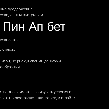
одные предложения.
 неожиданным выигрышам.
 Пин Ап бет
зможностей:
 ставок.
игры, не рискуя своими деньгами.
нообразным.
. Важно внимательно изучать условия и
торые предоставляет платформа, и играйте