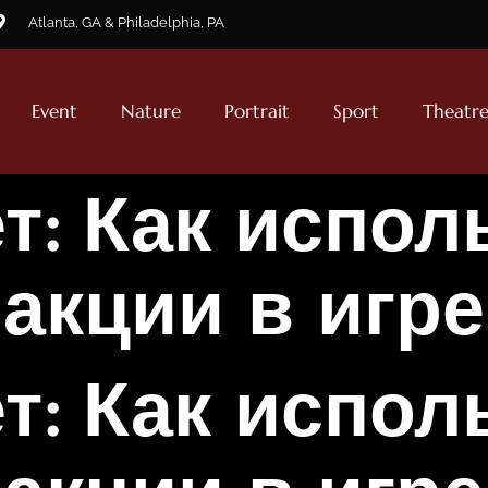
Atlanta, GA & Philadelphia, PA
Event
Nature
Portrait
Sport
Theatr
т: Как испол
акции в игре
т: Как испол