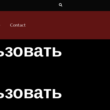
e
Contact
ьзовать
ьзовать