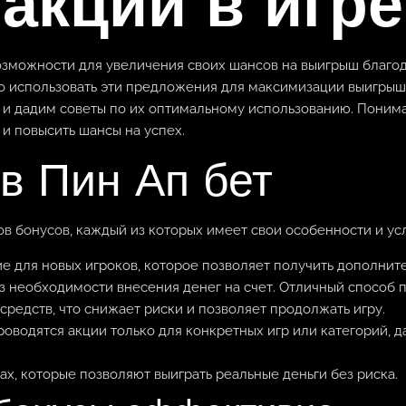
акции в игре
озможности для увеличения своих шансов на выигрыш благод
но использовать эти предложения для максимизации выигрыш
я и дадим советы по их оптимальному использованию. Поним
и повысить шансы на успех.
в Пин Ап бет
в бонусов, каждый из которых имеет свои особенности и усл
е для новых игроков, которое позволяет получить дополните
з необходимости внесения денег на счет. Отличный способ 
средств, что снижает риски и позволяет продолжать игру.
роводятся акции только для конкретных игр или категорий,
х, которые позволяют выиграть реальные деньги без риска.