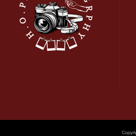
Copyri