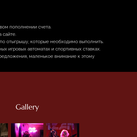
вом пополнении счета.
 сайте.
по отыгрышу, которые необходимо выполнить.
х игровых автоматах и спортивных ставках.
предложения, маленькое внимание к этому
Gallery