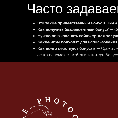
Часто задавае
Что такое приветственный бонус в Пин А
Как получить бездепозитный бонус?
— Об
Нужно ли выполнять вейджер для получ
Какие игры подходят для использования
Как долго действуют бонусы?
— Сроки де
аспекту поможет избежать потери бонусо