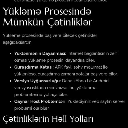
edirsinizsə, yükləmə prosesini çətinləşdirə bilər.
Yükləmə Prosesində
Mümkün Çətinliklər
Yükləmə prosesində baş verə biləcək çətinliklər
aşağıdakılardır:
Yüklənmənin Dayanması:
İnternet bağlantısının zəif
olması yükləmə prosesini dayandıra bilər.
Quraşdırma Xətası:
APK faylı səhv məlumat ilə
yüklənibsə, quraşdırma zamanı xətalar baş verə bilər.
Versiya Uyğunsuzluğu:
Daha köhnə bir Android
versiyası istifadə edirsinizsə, bu, yüklənmə
problemlərinə yol aça bilər.
Qaynar Host Problemləri:
Yüklədiyiniz veb saytın server
problemi ola bilər.
Çətinliklərin Həll Yolları