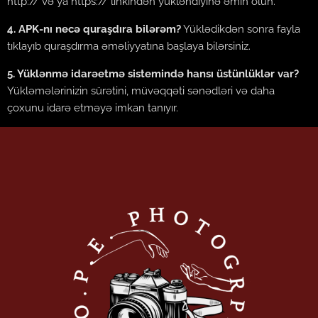
http:// və ya https:// linkindən yükləndiyinə əmin olun.
4. APK-nı necə quraşdıra bilərəm?
Yüklədikdən sonra fayla
tıklayıb quraşdırma əməliyyatına başlaya bilərsiniz.
5. Yüklənmə idarəetmə sistemində hansı üstünlüklər var?
Yükləmələrinizin sürətini, müvəqqəti sənədləri və daha
çoxunu idarə etməyə imkan tanıyır.