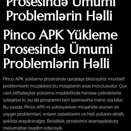
Prosesində Ümumi
Problemlərin Həlli
Pinco APK Yükleme
Prosesində Ümumi
Problemlərin Həlli
Pinco APK yükləmə prosesində qarşılaşa biləcəyiniz müxtəlif
problemlərin müzakirəsi bu məqalənin əsas mövzusudur. Çox
vaxt istifadəçilər yükləmə müddətində hansısa çətinliklərlə
üzləşirlər ki, bu da proqramın tam işləməsinə mane ola bilər.
Bu yazıda, Pinco APK-nı yükləyərkən müşahidə olunan ən
yaygın problemləri, onların səbəblərini və həll yollarını ətraflı
şəkildə araşdıracağıq. Beləliklə, prosesinizi asanlaşdıracaq
məlumatları təqdim edəcəyik.