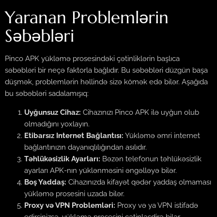
Yaranan Problemlərin
Səbəbləri
Pinco APK yükləmə prosesindəki çətinliklərin başlıca
səbəbləri bir neçə faktorla bağlıdır. Bu səbəbləri düzgün başa
düşmək, problemlərin həllində sizə kömək edə bilər. Aşağıda
bu səbəbləri sadalamışıq:
Uyğunsuz Cihaz:
Cihazınızı Pinco APK ilə uyğun olub
olmadığını yoxlayın.
Etibarsız Internet Bağlantısı:
Yükləmə əmri internet
bağlantınızın dayanıqlılığından asılıdır.
Təhlükəsizlik Ayarları:
Bəzən telefonun təhlükəsizlik
ayarları APK-nın yüklənməsini əngəlləyə bilər.
Boş Yaddaş:
Cihazınızda kifayət qədər yaddaş olmaması
yükləmə prosesini uzada bilər.
Proxy və VPN Problemləri:
Proxy və ya VPN istifadə