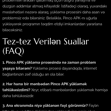
problemləri aradan qaldırmaq üçün doğru yanaşma və
düzgün addımlar atmaq kifayətdir. İstifadəçi olaraq, yuxarıdakı
məsləhətləri nəzərə alaraq, yükləmə prosesini daha asan və
problemsiz edə bilərsiniz. Beləliklə, Pinco APK-nı uğurla
yükləyərək proqramın təqdim etdiyi imkanlardan yararlana
biləcəksiniz.
Tez-tez Verilən Suallar
(FAQ)
1. Pinco APK yükləmə prosesində nə zaman problem
yaşaya bilərəm?
Yükləmə prosesi dayandıqda, internet
bağlantınızın zəif olduğu an ola bilər.
2. Hər hansı bir mənbədən Pinco APK yükləmək
təhlükəsizdimi?
Xeyr, etibarlı mənbələrdən yükləmək həmişə
daha təhlükəsizdir.
3. Ana ekranımda niyə yüklənən fayl görünmür?
Faylın