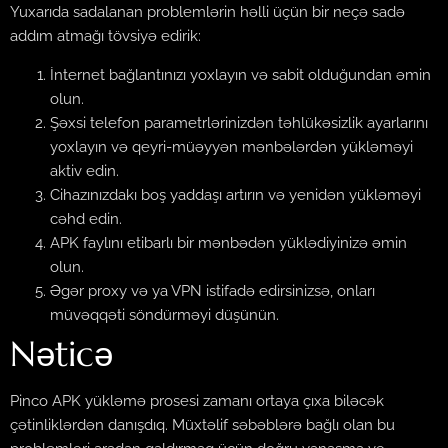
Yuxarıda sadalanan problemlərin həlli üçün bir neçə sadə
addım atmağı tövsiyə edirik:
İnternet bağlantınızı yoxlayın və sabit olduğundan əmin
olun.
Şəxsi telefon parametrlərinizdən təhlükəsizlik ayarlarını
yoxlayın və qeyri-müəyyən mənbələrdən yükləməyi
aktiv edin.
Cihazınızdakı boş yaddaşı artırın və yenidən yükləməyi
cəhd edin.
APK faylını etibarlı bir mənbədən yüklədiyinizə əmin
olun.
Əgər proxy və ya VPN istifadə edirsinizsə, onları
müvəqqəti söndürməyi düşünün.
Nəticə
Pinco APK yükləmə prosesi zamanı ortaya çıxa biləcək
çətinliklərdən danışdıq. Müxtəlif səbəblərə bağlı olan bu