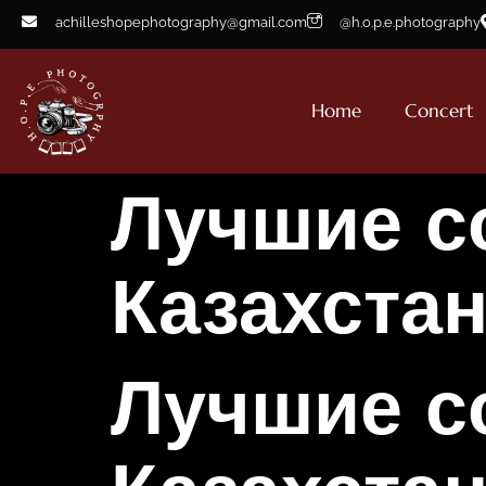
achilleshopephotography@gmail.com
@h.o.p.e.photography
Home
Concert
Лучшие с
Казахстан
Лучшие с