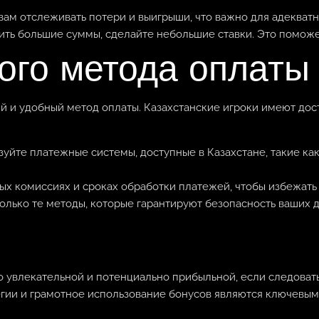
ам отслеживать потери и выигрыши, что важно для адекват
ить большие суммы, сделайте небольшие ставки. Это поможе
ого метода оплаты
й и удобный метод оплаты. Казахстанские игроки имеют дост
уйте платежные системы, доступные в Казахстане, такие ка
х комиссиях и сроках обработки платежей, чтобы избежать
олько те методы, которые гарантируют безопасность ваших д
но увлекательной и потенциально прибыльной, если следоват
егии и грамотное использование бонусов являются ключевыми