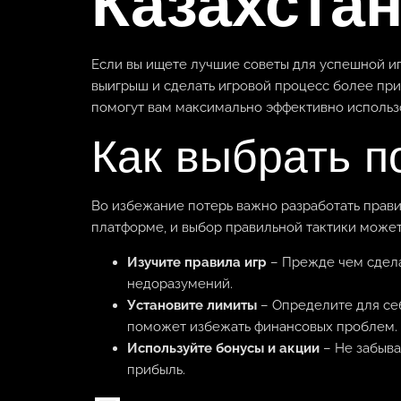
Казахстан
Если вы ищете лучшие советы для успешной игр
выигрыш и сделать игровой процесс более прия
помогут вам максимально эффективно использо
Как выбрать п
Во избежание потерь важно разработать прави
платформе, и выбор правильной тактики может
Изучите правила игр
– Прежде чем сдела
недоразумений.
Установите лимиты
– Определите для себ
поможет избежать финансовых проблем.
Используйте бонусы и акции
– Не забыва
прибыль.