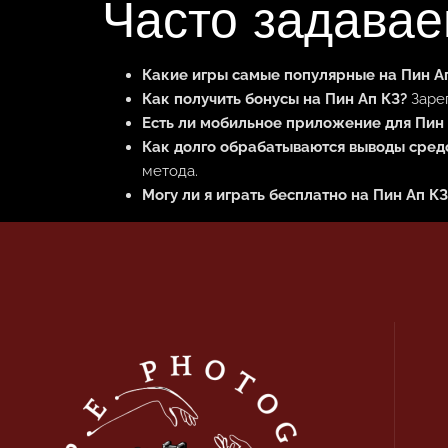
Часто задавае
Какие игры самые популярные на Пин А
Как получить бонусы на Пин Ап КЗ?
Заре
Есть ли мобильное приложение для Пин 
Как долго обрабатываются выводы сред
метода.
Могу ли я играть бесплатно на Пин Ап КЗ