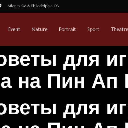
Atlanta, GA & Philadelphia, PA
Event
Nature
Portrait
Sport
Theatr
оветы для иг
а на Пин Ап 
оветы для иг