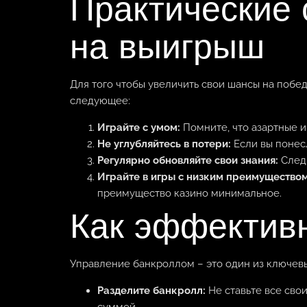
Практические
на выигрыш
Для того чтобы увеличить свои шансы на поб
следующее:
Играйте с умом:
Помните, что азартные иг
Не углубляйтесь в потери:
Если вы понес
Регулярно обновляйте свои знания:
Следи
Играйте в игры с низким преимуществом
преимущество казино минимальное.
Как эффектив
Управление банкроллом – это один из ключевы
Разделите банкролл:
Не ставьте все свои