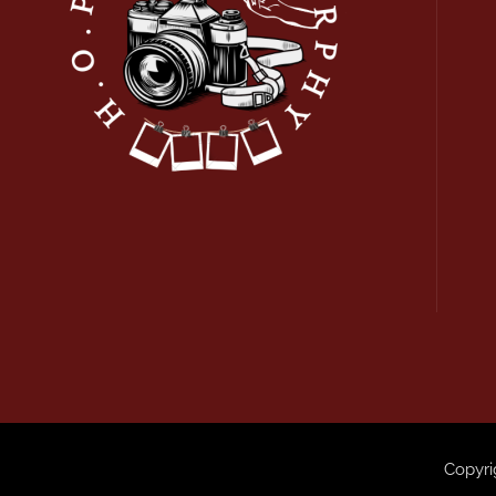
Copyri