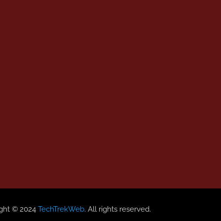
ght © 2024
TechTrekWeb
. All rights reserved.