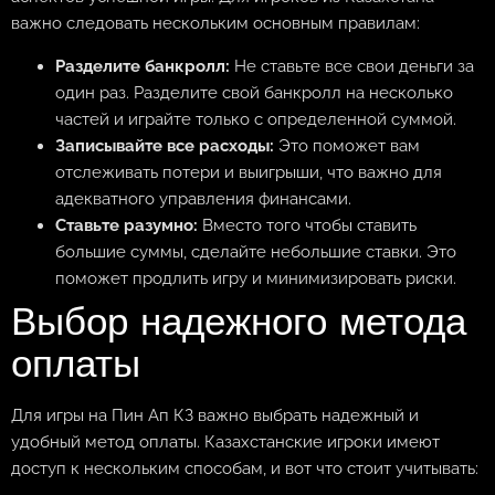
важно следовать нескольким основным правилам:
Разделите банкролл:
Не ставьте все свои деньги за
один раз. Разделите свой банкролл на несколько
частей и играйте только с определенной суммой.
Записывайте все расходы:
Это поможет вам
отслеживать потери и выигрыши, что важно для
адекватного управления финансами.
Ставьте разумно:
Вместо того чтобы ставить
большие суммы, сделайте небольшие ставки. Это
поможет продлить игру и минимизировать риски.
Выбор надежного метода
оплаты
Для игры на Пин Ап КЗ важно выбрать надежный и
удобный метод оплаты. Казахстанские игроки имеют
доступ к нескольким способам, и вот что стоит учитывать: