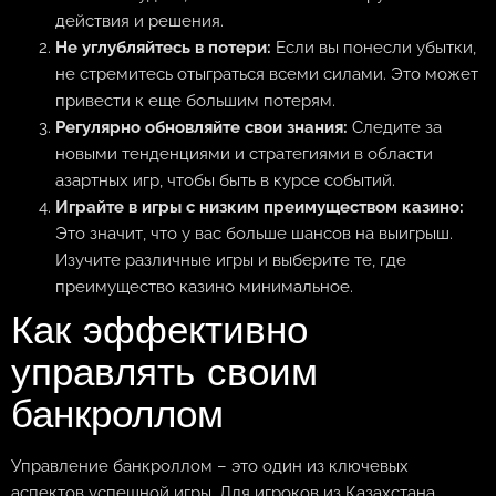
действия и решения.
Не углубляйтесь в потери:
Если вы понесли убытки,
не стремитесь отыграться всеми силами. Это может
привести к еще большим потерям.
Регулярно обновляйте свои знания:
Следите за
новыми тенденциями и стратегиями в области
азартных игр, чтобы быть в курсе событий.
Играйте в игры с низким преимуществом казино:
Это значит, что у вас больше шансов на выигрыш.
Изучите различные игры и выберите те, где
преимущество казино минимальное.
Как эффективно
управлять своим
банкроллом
Управление банкроллом – это один из ключевых
аспектов успешной игры. Для игроков из Казахстана