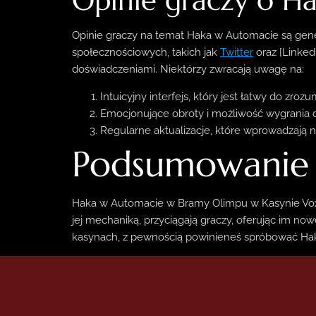
Opinie graczy o H
Opinie graczy na temat Haka w Automacie są gene
społecznościowych, takich jak
Twitter
oraz [Linked
doświadczeniami. Niektórzy zwracają uwagę na:
Intuicyjny interfejs, który jest łatwy do zrozu
Emocjonujące obroty i możliwość wygrania
Regularne aktualizacje, które wprowadzają 
Podsumowanie
Haka w Automacie w Bramy Olimpu w Kasynie Vox to
jej mechaniką, przyciągają graczy, oferując im n
kasynach, z pewnością powinieneś spróbować Haka