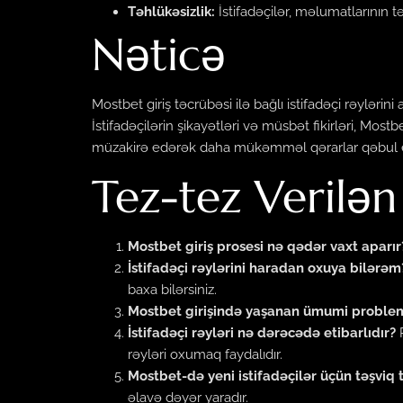
Təhlükəsizlik:
İstifadəçilər, məlumatlarının t
Nəticə
Mostbet giriş təcrübəsi ilə bağlı istifadəçi rəylər
İstifadəçilərin şikayətləri və müsbət fikirləri, Mos
müzakirə edərək daha mükəmməl qərarlar qəbul ed
Tez-tez Verilən
Mostbet giriş prosesi nə qədər vaxt aparır
İstifadəçi rəylərini haradan oxuya bilərəm
baxa bilərsiniz.
Mostbet girişində yaşanan ümumi problem
İstifadəçi rəyləri nə dərəcədə etibarlıdır?
R
rəyləri oxumaq faydalıdır.
Mostbet-də yeni istifadəçilər üçün təşviq t
əlavə dəyər yaradır.