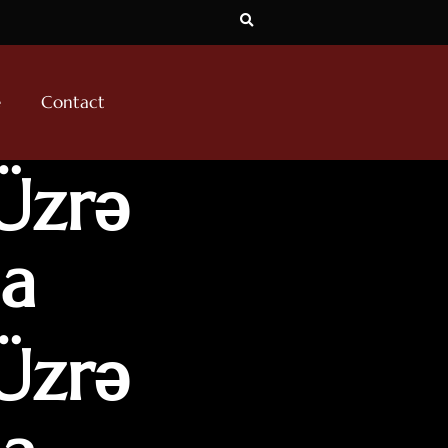
e
Contact
Üzrə
ma
Üzrə