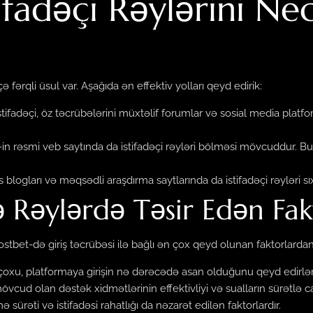
ifadəçi Rəylərini N
 fərqli üsul var. Aşağıda ən effektiv yolları qeyd edirik:
stifadəçi, öz təcrübələrini müxtəlif forumlar və sosial media platf
n rəsmi veb saytında da istifadəçi rəyləri bölməsi mövcuddur. Bur
blogları və məqsədli araşdırma saytlarında da istifadəçi rəyləri sıx-
 Rəylərdə Təsir Edən Fak
. Mostbet-də giriş təcrübəsi ilə bağlı ən çox qeyd olunan faktorlardan
 çoxu, platformaya girişin nə dərəcədə asan olduğunu qeyd edirlər
övcud olan dəstək xidmətlərinin effektivliyi və sualların sürətlə c
 sürəti və istifadəsi rahatlığı da nəzarət edilən faktorlardır.