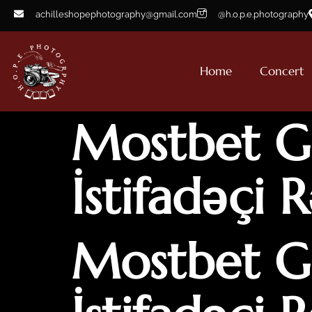
achilleshopephotography@gmail.com
@h.o.p.e.photography
Home
Concert
Mostbet Gi
İstifadəçi 
Mostbet Gi