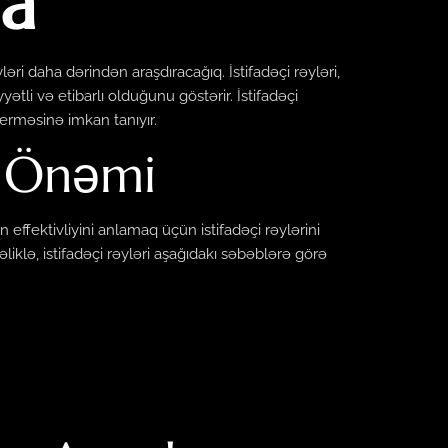
ma
əri daha dərindən araşdıracağıq. İstifadəçi rəyləri,
tli və etibarlı olduğunu göstərir. İstifadəçi
erməsinə imkan tanıyır.
in Önəmi
n effektivliyini anlamaq üçün istifadəçi rəylərini
klə, istifadəçi rəyləri aşağıdakı səbəblərə görə