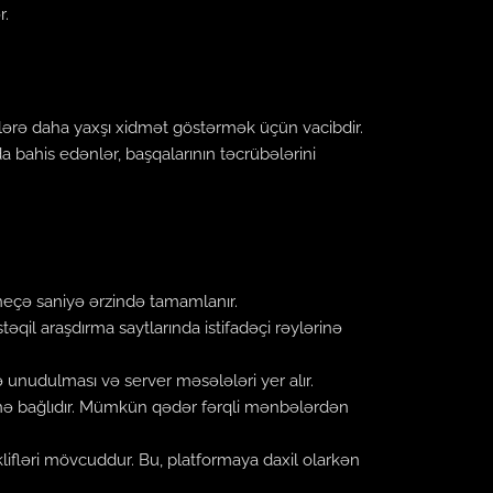
r.
ərilərə daha yaxşı xidmət göstərmək üçün vacibdir.
da bahis edənlər, başqalarının təcrübələrini
neçə saniyə ərzində tamamlanır.
qil araşdırma saytlarında istifadəçi rəylərinə
 unudulması və server məsələləri yer alır.
tinə bağlıdır. Mümkün qədər fərqli mənbələrdən
əklifləri mövcuddur. Bu, platformaya daxil olarkən