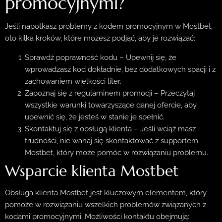
promocyjnymi?
Jeśli napotkasz problemy z kodem promocyjnym w Mostbet,
oto kilka kroków, które możesz podjąć, aby je rozwiązać:
Sprawdź poprawność kodu – Upewnij się, że
wprowadzasz kod dokładnie, bez dodatkowych spacji i z
zachowaniem wielkości liter.
Zapoznaj się z regulaminem promocji – Przeczytaj
wszystkie warunki towarzyszące danej ofercie, aby
upewnić się, że jesteś w stanie je spełnić.
Skontaktuj się z obsługą klienta – Jeśli wciąż masz
trudności, nie wahaj się skontaktować z supportem
Mostbet, który może pomóc w rozwiązaniu problemu.
Wsparcie klienta Mostbet
Obsługa klienta Mostbet jest kluczowym elementem, który
pomoże w rozwiązaniu wszelkich problemów związanych z
kodami promocyjnymi. Możliwości kontaktu obejmują: