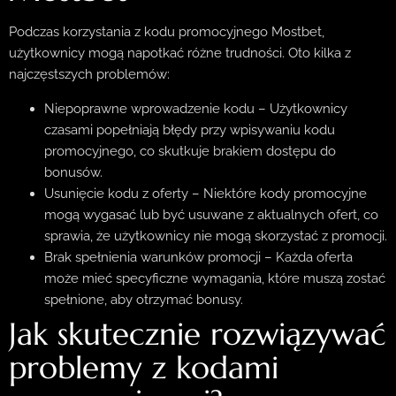
Podczas korzystania z kodu promocyjnego Mostbet,
użytkownicy mogą napotkać różne trudności. Oto kilka z
najczęstszych problemów:
Niepoprawne wprowadzenie kodu – Użytkownicy
czasami popełniają błędy przy wpisywaniu kodu
promocyjnego, co skutkuje brakiem dostępu do
bonusów.
Usunięcie kodu z oferty – Niektóre kody promocyjne
mogą wygasać lub być usuwane z aktualnych ofert, co
sprawia, że użytkownicy nie mogą skorzystać z promocji.
Brak spełnienia warunków promocji – Każda oferta
może mieć specyficzne wymagania, które muszą zostać
spełnione, aby otrzymać bonusy.
Jak skutecznie rozwiązywać
problemy z kodami