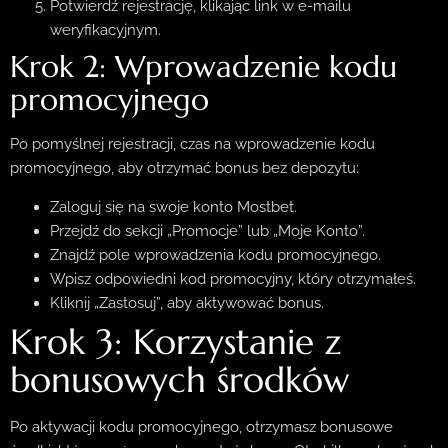
Potwierdź rejestrację, klikając link w e-mailu
weryfikacyjnym.
Krok 2: Wprowadzenie kodu
promocyjnego
Po pomyślnej rejestracji, czas na wprowadzenie kodu
promocyjnego, aby otrzymać bonus bez depozytu:
Zaloguj się na swoje konto Mostbet.
Przejdź do sekcji „Promocje” lub „Moje Konto”.
Znajdź pole wprowadzenia kodu promocyjnego.
Wpisz odpowiedni kod promocyjny, który otrzymałeś.
Kliknij „Zastosuj”, aby aktywować bonus.
Krok 3: Korzystanie z
bonusowych środków
Po aktywacji kodu promocyjnego, otrzymasz bonusowe