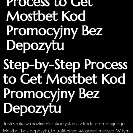
Process to Get
Mostbet Kod
Promocyjny Bez
Depozytu
Step-by-Step Process
to Get Mostbet Kod
Promocyjny Bez
Depozytu
Jeśli szukasz możliwości skorzystania z kodu promocyjnego
Mostbet bez depozytu, to trafiłeś we właściwe miejsce. W tym