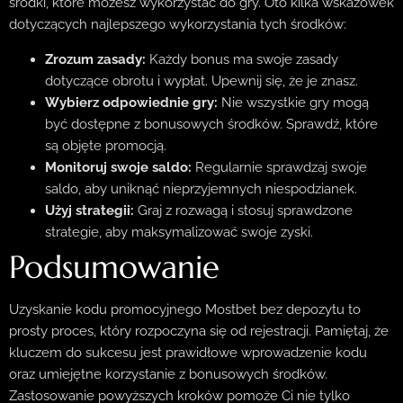
środki, które możesz wykorzystać do gry. Oto kilka wskazówek
dotyczących najlepszego wykorzystania tych środków:
Zrozum zasady:
Każdy bonus ma swoje zasady
dotyczące obrotu i wypłat. Upewnij się, że je znasz.
Wybierz odpowiednie gry:
Nie wszystkie gry mogą
być dostępne z bonusowych środków. Sprawdź, które
są objęte promocją.
Monitoruj swoje saldo:
Regularnie sprawdzaj swoje
saldo, aby uniknąć nieprzyjemnych niespodzianek.
Użyj strategii:
Graj z rozwagą i stosuj sprawdzone
strategie, aby maksymalizować swoje zyski.
Podsumowanie
Uzyskanie kodu promocyjnego Mostbet bez depozytu to
prosty proces, który rozpoczyna się od rejestracji. Pamiętaj, że
kluczem do sukcesu jest prawidłowe wprowadzenie kodu
oraz umiejętne korzystanie z bonusowych środków.
Zastosowanie powyższych kroków pomoże Ci nie tylko