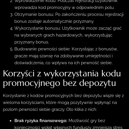
Wprowadzenie kodu: Podczas rejestracji użytkownik
wprowadza kod promocyjny w odpowiednim polu.
Otrzymanie bonusu: Po zakończeniu procesu rejestracji
bonus zostaje automatycznie przyznany.
Wykorzystanie bonusu: Użytkownik może zacząć grać
na wybranych grach hazardowych, wykorzystując
przyznany bonus.
Budowanie pewności siebie: Korzystając z bonusów,
gracze mają szansę na zdobywanie umiejętności i
doświadczenia, co wpływa na ich pewność siebie.
Korzyści z wykorzystania kodu
promocyjnego bez depozytu
Korzystanie z kodów promocyjnych bez depozytu wiąże się z
wieloma korzyściami, które mogą pozytywnie wpłynąć na
poziom pewności siebie graczy. Oto kilka z nich:
Brak ryzyka finansowego:
Możliwość gry bez
konieczności wpłat własnych funduszy zmniejsza stres