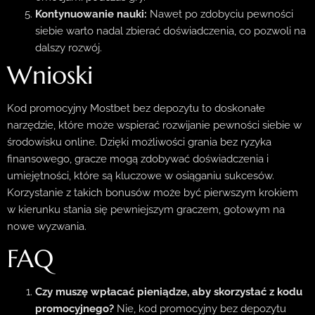
Kontynuowanie nauki:
Nawet po zdobyciu pewności
siebie warto nadal zbierać doświadczenia, co pozwoli na
dalszy rozwój.
Wnioski
Kod promocyjny Mostbet bez depozytu to doskonałe
narzędzie, które może wspierać rozwijanie pewności siebie w
środowisku online. Dzięki możliwości grania bez ryzyka
finansowego, gracze mogą zdobywać doświadczenia i
umiejętności, które są kluczowe w osiąganiu sukcesów.
Korzystanie z takich bonusów może być pierwszym krokiem
w kierunku stania się pewniejszym graczem, gotowym na
nowe wyzwania.
FAQ
Czy muszę wpłacać pieniądze, aby skorzystać z kodu
promocyjnego?
Nie, kod promocyjny bez depozytu