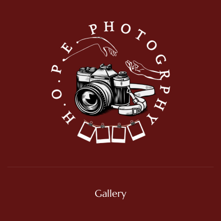
Gallery