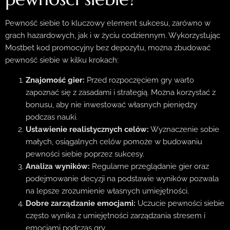
Pewność siebie to kluczowy element sukcesu, zarówno w
grach hazardowych, jak i w życiu codziennym. Wykorzystując
Mostbet kod promocyjny bez depozytu, można zbudować
pewność siebie w kilku krokach:
Znajomość gier:
Przed rozpoczęciem gry warto
zapoznać się z zasadami i strategią. Można korzystać z
bonusu, aby nie inwestować własnych pieniędzy
podczas nauki.
Ustawienie realistycznych celów:
Wyznaczenie sobie
małych, osiągalnych celów pomoże w budowaniu
pewności siebie poprzez sukcesy.
Analiza wyników:
Regularne przeglądanie gier oraz
podejmowanie decyzji na podstawie wyników pozwala
na lepsze zrozumienie własnych umiejętności.
Dobre zarządzanie emocjami:
Uczucie pewności siebie
często wynika z umiejętności zarządzania stresem i
emocjami podczas gry.