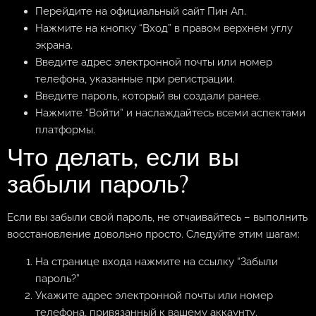
Перейдите на официальный сайт Пин Ап.
Нажмите на кнопку “Вход” в правом верхнем углу
экрана.
Введите адрес электронной почты или номер
телефона, указанные при регистрации.
Введите пароль, который вы создали ранее.
Нажмите “Войти” и наслаждайтесь всеми аспектами
платформы.
Что делать, если вы
забыли пароль?
Если вы забыли свой пароль, не отчаивайтесь – выполнить
восстановление довольно просто. Следуйте этим шагам:
На странице входа нажмите на ссылку “Забыли
пароль?”
Укажите адрес электронной почты или номер
телефона, привязанный к вашему аккаунту.