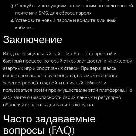
Следуйте инструкциям, полученным по электронной
почте или SMS, для сброса пароля.
Установите новый пароль и войдите в личный
кабинет.
Заключение
Вход на официальный сайт Пин Ап — это простой и
быстрый процесс, который открывает доступ к множеству
азартных игр и спортивных ставок. Придерживаясь
нашего пошагового руководства, вы сможете легко
зарегистрироваться, войти в личный кабинет и
пользоваться всеми преимуществами этой платформы. Не
забывайте о безопасности своих данных и регулярно
обновляйте пароль для защиты аккаунта.
Часто задаваемые
вопросы (FAQ)