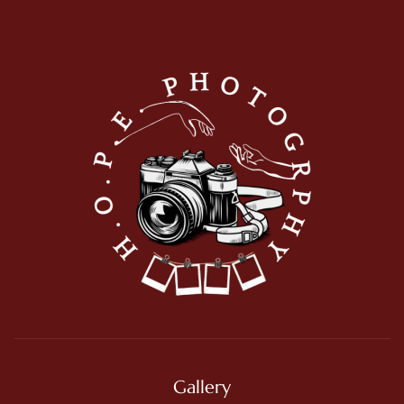
Gallery