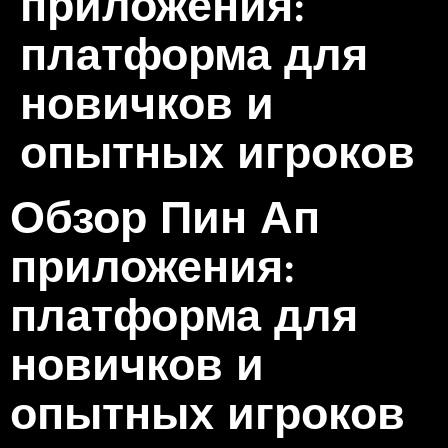
приложения:
платформа для
новичков и
опытных игроков
Обзор Пин Ап
приложения:
платформа для
новичков и
опытных игроков