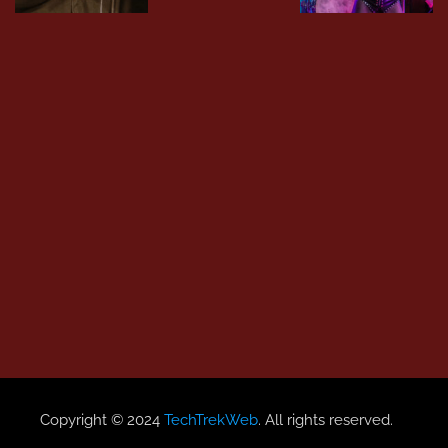
Copyright © 2024
TechTrekWeb
. All rights reserved.