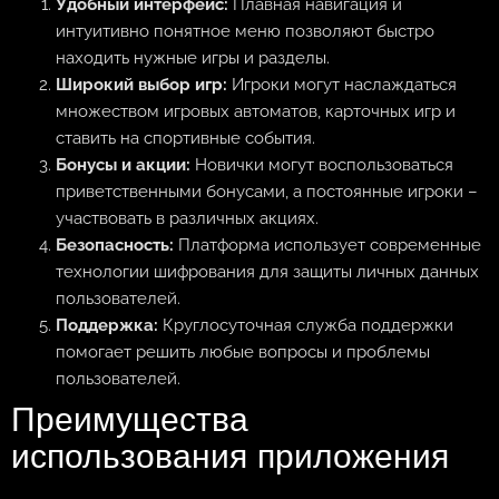
Удобный интерфейс:
Плавная навигация и
интуитивно понятное меню позволяют быстро
находить нужные игры и разделы.
Широкий выбор игр:
Игроки могут наслаждаться
множеством игровых автоматов, карточных игр и
ставить на спортивные события.
Бонусы и акции:
Новички могут воспользоваться
приветственными бонусами, а постоянные игроки –
участвовать в различных акциях.
Безопасность:
Платформа использует современные
технологии шифрования для защиты личных данных
пользователей.
Поддержка:
Круглосуточная служба поддержки
помогает решить любые вопросы и проблемы
пользователей.
Преимущества
использования приложения