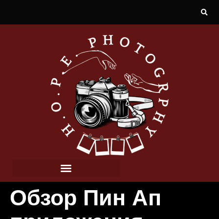
Обзор Пин Ап