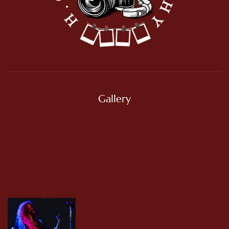
Gallery