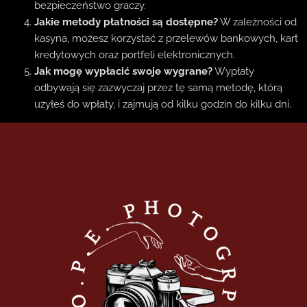
bezpieczeństwo graczy.
Jakie metody płatności są dostępne?
W zależności od
kasyna, możesz korzystać z przelewów bankowych, kart
kredytowych oraz portfeli elektronicznych.
Jak mogę wypłacić swoje wygrane?
Wypłaty
odbywają się zazwyczaj przez tę samą metodę, którą
użyłeś do wpłaty, i zajmują od kilku godzin do kilku dni.