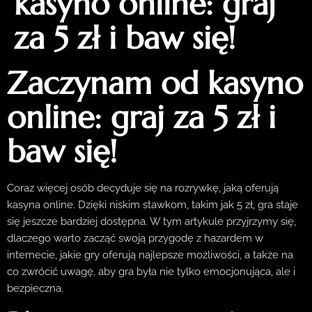
kasyno online: graj
za 5 zł i baw się!
Zaczynam od kasyno
online: graj za 5 zł i
baw się!
Coraz więcej osób decyduje się na rozrywkę, jaką oferują
kasyna online. Dzięki niskim stawkom, takim jak 5 zł, gra staje
się jeszcze bardziej dostępna. W tym artykule przyjrzymy się,
dlaczego warto zacząć swoją przygodę z hazardem w
internecie, jakie gry oferują najlepsze możliwości, a także na
co zwrócić uwagę, aby gra była nie tylko emocjonująca, ale i
bezpieczna.