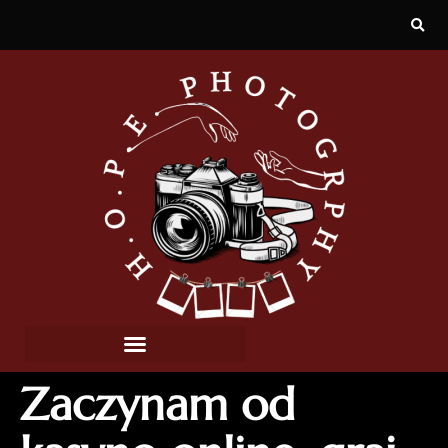
Zaczynam od