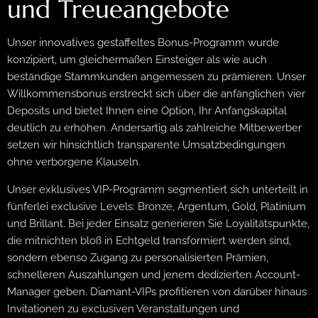
und Treueangebote
Unser innovatives gestaffeltes Bonus-Programm wurde
konzipiert, um gleichermaßen Einsteiger als wie auch
beständige Stammkunden angemessen zu prämieren. Unser
Willkommensbonus erstreckt sich über die anfänglichen vier
Deposits und bietet Ihnen eine Option, Ihr Anfangskapital
deutlich zu erhöhen. Andersartig als zahlreiche Mitbewerber
setzen wir hinsichtlich transparente Umsatzbedingungen
ohne verborgene Klauseln.
Unser exklusives VIP-Programm segmentiert sich unterteilt in
fünferlei exclusive Levels: Bronze, Argentum, Gold, Platinium
und Brillant. Bei jeder Einsatz generieren Sie Loyalitätspunkte,
die mitnichten bloß in Echtgeld transformiert werden sind,
sondern ebenso Zugang zu personalisierten Prämien,
schnelleren Auszahlungen und jenem dedizierten Account-
Manager geben. Diamant-VIPs profitieren von darüber hinaus
Invitationen zu exclusiven Veranstaltungen und