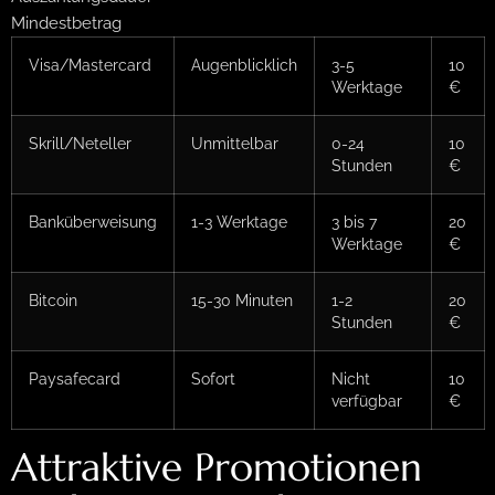
Mindestbetrag
Visa/Mastercard
Augenblicklich
3-5
10
Werktage
€
Skrill/Neteller
Unmittelbar
0-24
10
Stunden
€
Banküberweisung
1-3 Werktage
3 bis 7
20
Werktage
€
Bitcoin
15-30 Minuten
1-2
20
Stunden
€
Paysafecard
Sofort
Nicht
10
verfügbar
€
Attraktive Promotionen