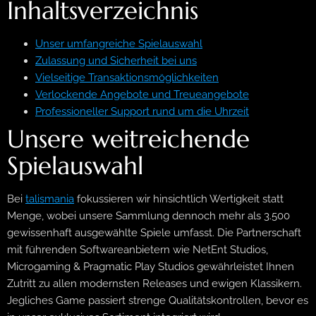
Inhaltsverzeichnis
Unser umfangreiche Spielauswahl
Zulassung und Sicherheit bei uns
Vielseitige Transaktionsmöglichkeiten
Verlockende Angebote und Treueangebote
Professioneller Support rund um die Uhrzeit
Unsere weitreichende
Spielauswahl
Bei
talismania
fokussieren wir hinsichtlich Wertigkeit statt
Menge, wobei unsere Sammlung dennoch mehr als 3.500
gewissenhaft ausgewählte Spiele umfasst. Die Partnerschaft
mit führenden Softwareanbietern wie NetEnt Studios,
Microgaming & Pragmatic Play Studios gewährleistet Ihnen
Zutritt zu allen modernsten Releases und ewigen Klassikern.
Jegliches Game passiert strenge Qualitätskontrollen, bevor es