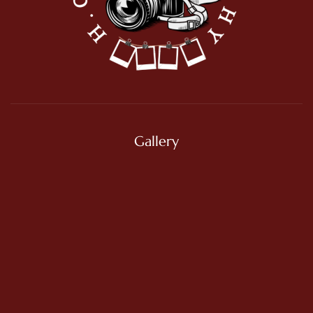
Gallery