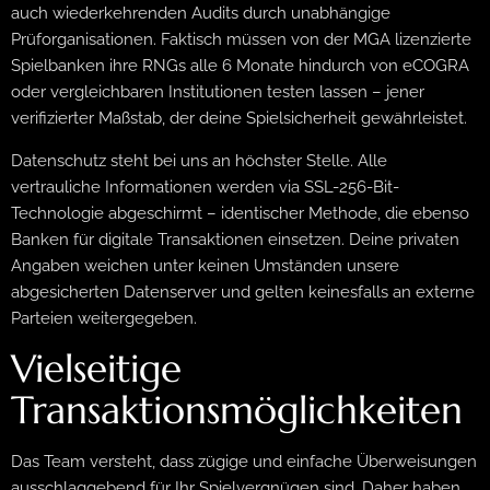
auch wiederkehrenden Audits durch unabhängige
Prüforganisationen. Faktisch müssen von der MGA lizenzierte
Spielbanken ihre RNGs alle 6 Monate hindurch von eCOGRA
oder vergleichbaren Institutionen testen lassen – jener
verifizierter Maßstab, der deine Spielsicherheit gewährleistet.
Datenschutz steht bei uns an höchster Stelle. Alle
vertrauliche Informationen werden via SSL-256-Bit-
Technologie abgeschirmt – identischer Methode, die ebenso
Banken für digitale Transaktionen einsetzen. Deine privaten
Angaben weichen unter keinen Umständen unsere
abgesicherten Datenserver und gelten keinesfalls an externe
Parteien weitergegeben.
Vielseitige
Transaktionsmöglichkeiten
Das Team versteht, dass zügige und einfache Überweisungen
ausschlaggebend für Ihr Spielvergnügen sind. Daher haben