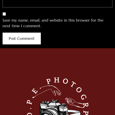
Save my name, email, and website in this browser for the
next time I comment.