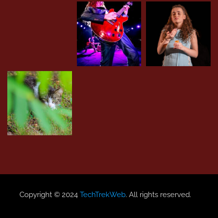
Copyright © 2024
TechTrekWeb
. All rights reserved.