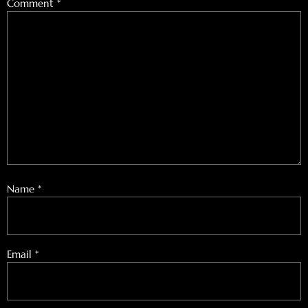
Comment
*
Name
*
Email
*