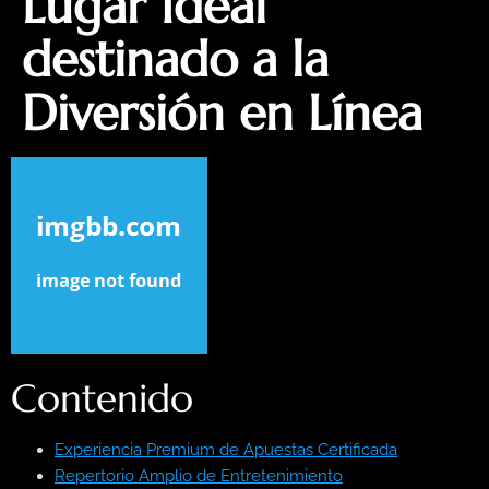
Lugar Ideal
destinado a la
Diversión en Línea
Contenido
Experiencia Premium de Apuestas Certificada
Repertorio Amplio de Entretenimiento