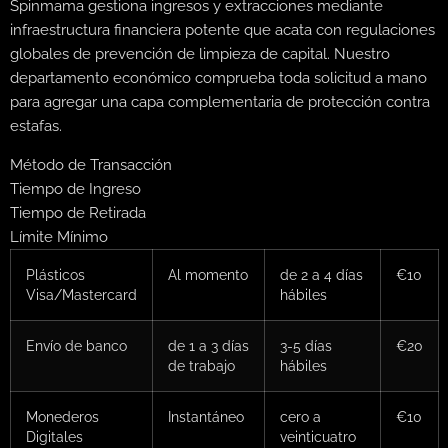
Spinmama gestiona ingresos y extracciones mediante
infraestructura financiera potente que acata con regulaciones
globales de prevención de limpieza de capital. Nuestro
departamento económico comprueba toda solicitud a mano
para agregar una capa complementaria de protección contra
estafas.
Método de Transacción
Tiempo de Ingreso
Tiempo de Retirada
Límite Mínimo
Plásticos
Al momento
de 2 a 4 días
€10
Visa/Mastercard
hábiles
Envío de banco
de 1 a 3 días
3-5 días
€20
de trabajo
hábiles
Monederos
Instantáneo
cero a
€10
Digitales
veinticuatro