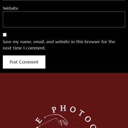
Website
Save my name, email, and website in this browser for the
next time I comment.