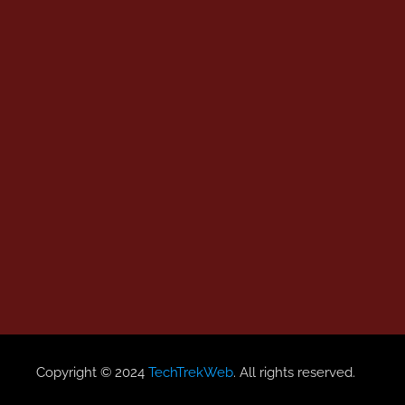
Copyright © 2024
TechTrekWeb
. All rights reserved.