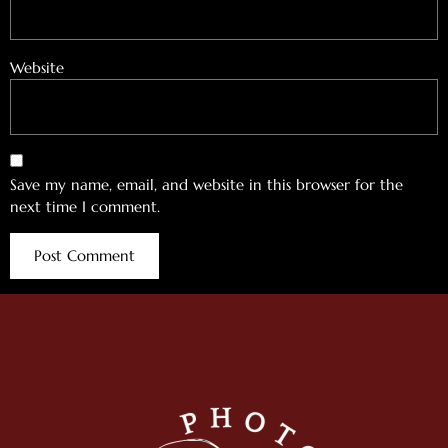
Website
Save my name, email, and website in this browser for the
next time I comment.