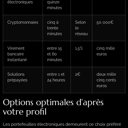
électroniques
quinze
minutes
Cryptomonnaies
cinq à
Selon
50 000€
trente
le
minutes
réseau
Virement
entre 15
1,5%
cinq mille
bancaire
et 60
euros
instantané
minutes
Solutions
entre 1 et
2€
deux mille
prépayées
24 heures
cinq cents
euros
Options optimales d’après
votre profil
Les portefeuilles électroniques demeurent ce choix préféré