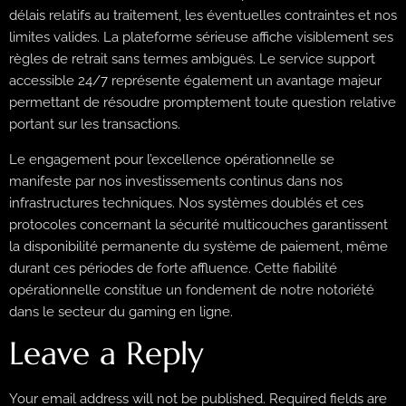
délais relatifs au traitement, les éventuelles contraintes et nos
limites valides. La plateforme sérieuse affiche visiblement ses
règles de retrait sans termes ambiguës. Le service support
accessible 24/7 représente également un avantage majeur
permettant de résoudre promptement toute question relative
portant sur les transactions.
Le engagement pour l’excellence opérationnelle se
manifeste par nos investissements continus dans nos
infrastructures techniques. Nos systèmes doublés et ces
protocoles concernant la sécurité multicouches garantissent
la disponibilité permanente du système de paiement, même
durant ces périodes de forte affluence. Cette fiabilité
opérationnelle constitue un fondement de notre notoriété
dans le secteur du gaming en ligne.
Leave a Reply
Your email address will not be published.
Required fields are