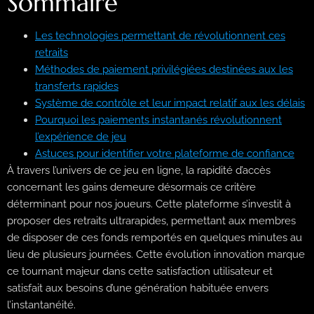
Sommaire
Les technologies permettant de révolutionnent ces
retraits
Méthodes de paiement privilégiées destinées aux les
transferts rapides
Système de contrôle et leur impact relatif aux les délais
Pourquoi les paiements instantanés révolutionnent
l’expérience de jeu
Astuces pour identifier votre plateforme de confiance
À travers l’univers de ce jeu en ligne, la rapidité d’accès
concernant les gains demeure désormais ce critère
déterminant pour nos joueurs. Cette plateforme s’investit à
proposer des retraits ultrarapides, permettant aux membres
de disposer de ces fonds remportés en quelques minutes au
lieu de plusieurs journées. Cette évolution innovation marque
ce tournant majeur dans cette satisfaction utilisateur et
satisfait aux besoins d’une génération habituée envers
l’instantanéité.