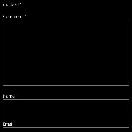
marked
*
Comment
*
Name
*
Email
*