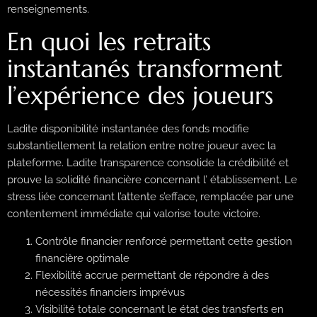
renseignements.
En quoi les retraits
instantanés transforment
l’expérience des joueurs
Ladite disponibilité instantanée des fonds modifie
substantiellement la relation entre notre joueur avec la
plateforme. Ladite transparence consolide la crédibilité et
prouve la solidité financière concernant l’ établissement. Le
stress liée concernant l’attente s’efface, remplacée par une
contentement immédiate qui valorise toute victoire.
Contrôle financier renforcé permettant cette gestion
financière optimale
Flexibilité accrue permettant de répondre à des
nécessités financiers imprévus
Visibilité totale concernant le état des transferts en