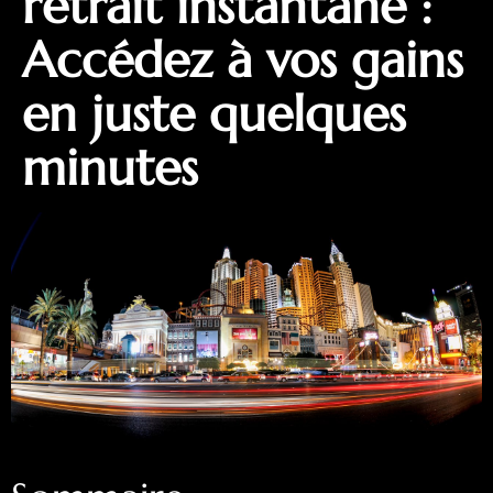
retrait instantané :
Accédez à vos gains
en juste quelques
minutes