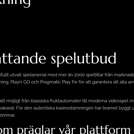
ttande spelutbud
ullt utvalt spelarsenal med mer än 2000 speltitlar från marknade
g, Play’n GO och Pragmatic Play för för att garantera att alla an
llt möjligt från klassiska fruktautomater till moderna videospel m
bakarat. För den autentiska kasinostämningen har teamet byggt u
trömmar.
om präglar vår plattform