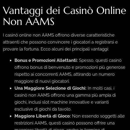
Vantaggi dei Casinò Online
Non AAMS
I casinò online non AAMS offrono diverse caratteristiche
attraenti che possono convincere i giocatori a registrarsi e
provare la fortuna. Ecco alcuni dei principali vantaggi:
Bonus e Promozioni Allettanti:
Spesso, questi casinò
offrono bonus di benvenuto e promozioni più generose
rispetto ai concorrenti AAMS, attirando un numero
maggiore di nuovi giocatori.
Una Maggiore Selezione di Giochi:
In molti casi, i
casinò non AAMS offrono una gamma più ampia di
giochi, inclusi slot machine innovative e varianti
esclusive di giochi da tavolo.
Maggiore Libertà di Gioco:
Non essendo soggetti alle
restrizioni AAMS, questi casinò possono offrire una