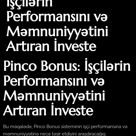
İşçilərin
Performansını və
Məmnuniyyətini
Artıran İnveste
Pinco Bonus: İşçilərin
Performansını və
Məmnuniyyətini
Artıran İnveste
Bu məqalədə, Pinco Bonus sisteminin işçi performansına və
məmnuniyyətinə necə təsir etdiyini araşdıracağıq.