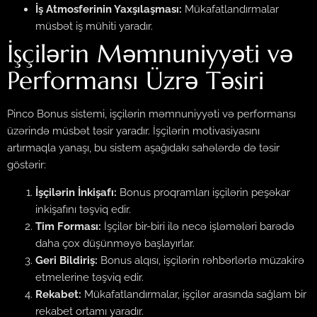
İş Atmosferinin Yaxşılaşması:
Mükafatlandırmalar
müsbət iş mühiti yaradır.
İşçilərin Məmnuniyyəti və
Performansı Üzrə Təsiri
Pinco Bonus sistemi, işçilərin məmnuniyyəti və performansı
üzərində müsbət təsir yaradır. İşçilərin motivasiyasını
artırmaqla yanaşı, bu sistem aşağıdakı sahələrdə də təsir
göstərir:
İşçilərin İnkişafı:
Bonus proqramları işçilərin peşəkar
inkişafını təşviq edir.
Tim Forması:
İşçilər bir-biri ilə necə işləmələri barədə
daha çox düşünməyə başlayırlar.
Geri Bildiriş:
Bonus alqısı, işçilərin rəhbərlərlə müzakirə
etmelerine təşviq edir.
Rekabet:
Mükafatlandırmalar, işçilər arasında sağlam bir
rekabet ortamı yaradır.