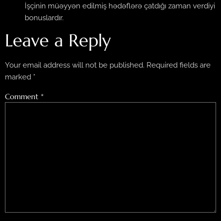
İşçinin müəyyən edilmiş hədəflərə çatdığı zaman verdiyi
bonuslardır.
Leave a Reply
Your email address will not be published.
Required fields are
marked
*
Comment
*