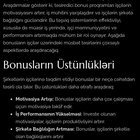
Araşdırmalar göstərir ki, təsiredici bonus proqramları işçilərin
motivasiyasını artırır, iş mühitini yaxşılaşdırır və işçilərin şirkətə
bağlılığını gücləndirir. Bu təşviq sistemlərinin effektivliyi,
xüsusilə də müasir iş yerində, işçi məmnuniyyətini və
performansını artırmaqda mühüm bir rol oynayır. Aşağıda
bonusların işçilər üzərindəki müsbət təsirlərini çoxsaylı
aspektlərdə araşdıracağıq.
Bonusların Üstünlükləri
Şirkətlərin işçilərinə təqdim etdiyi bonuslar bir neçə cəhətdən
təsirli ola bilər. Bu üstünlükləri daha ətraflı araşdıraq:
Motivasiya Artışı:
Bonuslar işçilərin daha çox çalışması
üçün motivasiya təklif edir.
İş Performansının Yüksəlməsi:
İnveste olunan
motivasiyalar, işçilərin produktivliyini artırır.
Şirkətə Bağlılığın Artması:
Bonuslar, işçilərin şirkətlə
olan bağlılıqlarını artırır.