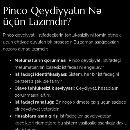
Pinco Qeydiyyatın Nə
üçün Lazımdır?
Pinco qeydiyyatı, istifadəçilərin təhlükəsizliyini təmin etmək
üçün ehtiyac duyulan bir prosesdir. Bu zaman aşağıdakıları
nəzərə almaq lazımdır:
Məlumatların qorunması:
Pinco qeydiyyatı, istifadəçi
məlumatlarının icazəsiz istifadəsini əngəlləyir.
İstifadəçi identifikasiyası:
Sistem, hər bir istifadəçini
bənzərsiz şəkildə tanıyır.
Əlavə təhlükəsizlik səviyyəsi:
Qeydiyyat, hesabların
qorunmasını artırır.
İstifadəçi rahatlığı:
Bir neçə xidmətə çıxış üçün sadəcə
bir qeydiyyat yetərlidir.
Hesablara asan giriş:
İstifadəçilər, qeydiyyatdan
keçdikləri xidmətlərə bu sistem vasitəsilə asanlıqla daxil