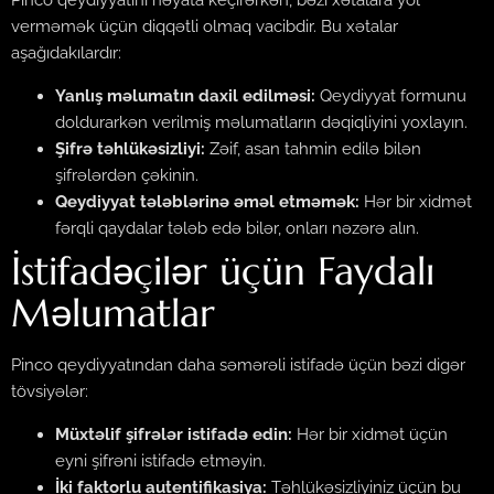
Pinco qeydiyyatını həyata keçirərkən, bəzi xətalara yol
verməmək üçün diqqətli olmaq vacibdir. Bu xətalar
aşağıdakılardır:
Yanlış məlumatın daxil edilməsi:
Qeydiyyat formunu
doldurarkən verilmiş məlumatların dəqiqliyini yoxlayın.
Şifrə təhlükəsizliyi:
Zəif, asan tahmin edilə bilən
şifrələrdən çəkinin.
Qeydiyyat tələblərinə əməl etməmək:
Hər bir xidmət
fərqli qaydalar tələb edə bilər, onları nəzərə alın.
İstifadəçilər üçün Faydalı
Məlumatlar
Pinco qeydiyyatından daha səmərəli istifadə üçün bəzi digər
tövsiyələr:
Müxtəlif şifrələr istifadə edin:
Hər bir xidmət üçün
eyni şifrəni istifadə etməyin.
İki faktorlu autentifikasiya:
Təhlükəsizliyiniz üçün bu