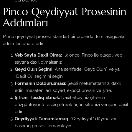
ola bilərlər.
Pinco Qeydiyyat Prosesinin
Addımları
Pinco qeydiyyat prosesi, standart bir prosedur kimi aşağıdakı
addımları əhatə edir:
Veb Sayta Daxil Olma:
İlk öncə, Pinco ilə əlaqəli veb
saytına daxil olmalısınız.
Qeyd Olun Seçimi:
Ana səhifədə “Qeyd Olun” və ya
“Daxil Ol” seçimini seçin.
Formanın Doldurulması:
Şəxsi məlumatlarınızı daxil
edin, məsələn, ad, soyad, e-poçt ünvanı və şifrə.
Şifrəni Təsdiq Etmək:
Daxil etdiyiniz şifrənin
düzgünlüyünü təsdiq etmək üçün şifrənizi yenidən daxil
edin.
Qeydiyyatı Tamamlamaq:
“Qeydiyyat” düyməsini
basaraq prosesi tamamlayın.