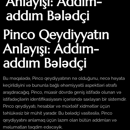
Anlayışı: Addım-
addım Bələdçi
Pinco Qeydiyyatın
Anlayışı: Addım-
addım Bələdçi
Bu məqalədə, Pinco qeydiyyatının nə olduğunu, necə həyata
keçirildiyini və bununla bağlı əhəmiyyətli aspektləri ətraflı
araşdıracağıq. Pinco, müasir dövrdə geniş istifadə olunan və
istifadəçilərin identifikasiyasını içərisində saxlayan bir sistemdir.
Pinco qeydiyyatı, hesablar və müxtəlif xidmətlər üçün
təhlükəsiz bir mühit yaradır. Bu bələdçi vasitəsilə, Pinco
qeydiyyatını anlamaq üçün lazım olan bütün addımları və
məlumatları təqdim edəcəyik.