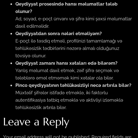
Qeydiyyat prosesində hansı məlumatlar tələb
olunur?
Ad, soyad, e-poçt ünvanı və şifrə kimi şəxsi məlumatlar
daxil edilməlidir.
Qeydiyyatdan sonra nələri etməliyəm?
E-poçt ilə təsdiq etməli, profilinizi tamamlamağı və
təhlükəsizlik tədbirlərini nəzərə almalı olduğunuz
tövsiyə olunur.
Qeydiyyat zamanı hansı xətaları edə bilərəm?
Yanlış məlumat daxil etmək, zəif şifrə seçmək və
tələblərə əməl etməmək kimi xətalar ola bilər.
Pinco qeydiyyatının təhlükəsizliyi necə artırıla bilər?
Müxtəlif şifrələr istifadə etməklə, iki faktorlu
autentifikasiya tətbiq etməklə və aktivliyi izləməklə
təhlükəsizlik artırıla bilər.
Leave a Reply
Your email address will not be published.
Required fields are