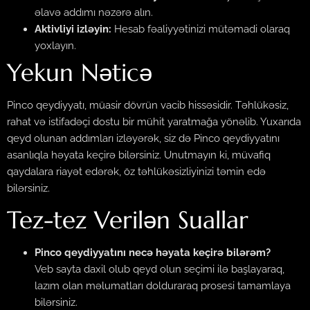
əlavə addımı nəzərə alın.
Aktivliyi izləyin:
Hesab fəaliyyətinizi mütəmadi olaraq
yoxlayın.
Yekun Nəticə
Pinco qeydiyyatı, müasir dövrün vacib hissəsidir. Təhlükəsiz,
rahat və istifadəçi dostu bir mühit yaratmağa yönəlib. Yuxarıda
qeyd olunan addımları izləyərək, siz də Pinco qeydiyyatını
asanlıqla həyata keçirə bilərsiniz. Unutmayın ki, müvafiq
qaydalara riayət edərək, öz təhlükəsizliyinizi təmin edə
bilərsiniz.
Tez-tez Verilən Suallar
Pinco qeydiyyatını necə həyata keçirə bilərəm?
Veb sayta daxil olub qeyd olun seçimi ilə başlayaraq,
lazım olan məlumatları dolduraraq prosesi tamamlaya
bilərsiniz.