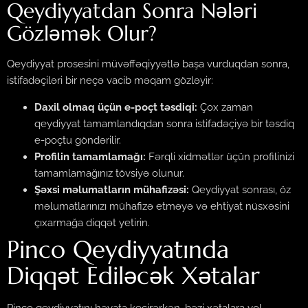
Qeydiyyatdan Sonra Nələri
Gözləmək Olur?
Qeydiyyat prosesini müvəffəqiyyətlə başa vurduqdan sonra,
istifadəçiləri bir neçə vacib məqam gözləyir:
Daxil olmaq üçün e-poçt təsdiqi:
Çox zaman
qeydiyyat tamamlandıqdan sonra istifadəçiyə bir təsdiq
e-poçtu göndərilir.
Profilin tamamlamağı:
Fərqli xidmətlər üçün profilinizi
tamamlamağınız tövsiyə olunur.
Şəxsi məlumatların mühafizəsi:
Qeydiyyat sonrası, öz
məlumatlarınızı mühafizə etməyə və ehtiyat nüsxəsini
çıxarmağa diqqət yetirin.
Pinco Qeydiyyatında
Diqqət Ediləcək Xətalar