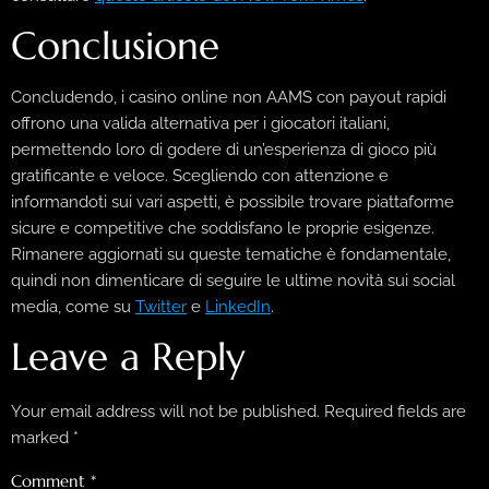
Conclusione
Concludendo, i casino online non AAMS con payout rapidi
offrono una valida alternativa per i giocatori italiani,
permettendo loro di godere di un’esperienza di gioco più
gratificante e veloce. Scegliendo con attenzione e
informandoti sui vari aspetti, è possibile trovare piattaforme
sicure e competitive che soddisfano le proprie esigenze.
Rimanere aggiornati su queste tematiche è fondamentale,
quindi non dimenticare di seguire le ultime novità sui social
media, come su
Twitter
e
LinkedIn
.
Leave a Reply
Your email address will not be published.
Required fields are
marked
*
Comment
*