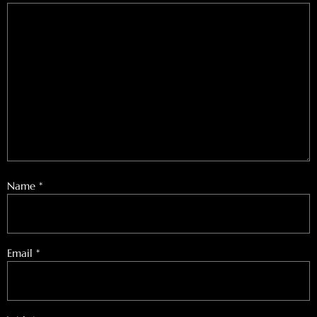
Name
*
Email
*