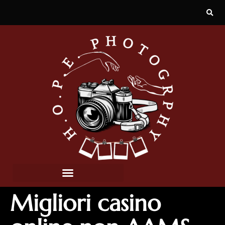
Migliori casino