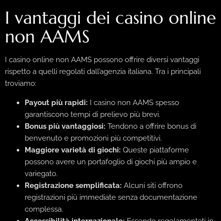
I vantaggi dei casino online
non AAMS
I casino online non AAMS possono offrire diversi vantaggi
rispetto a quelli regolati dall’agenzia italiana. Tra i principali
troviamo:
Payout più rapidi:
I casino non AAMS spesso
garantiscono tempi di prelievo più brevi.
Bonus più vantaggiosi:
Tendono a offrire bonus di
benvenuto e promozioni più competitivi.
Maggiore varietà di giochi:
Queste piattaforme
possono avere un portafoglio di giochi più ampio e
variegato.
Registrazione semplificata:
Alcuni siti offrono
registrazioni più immediate senza documentazione
complessa.