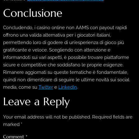
Conclusione
Concludendo, i casino online non AAMS con payout rapidi
offrono una valida alternativa per i giocatori italiani,
permettendo loro di godere di un’esperienza di gioco più
gratificante e veloce. Scegliendo con attenzione e
informandoti sui vari aspetti, è possibile trovare piattaforme
sicure e competitive che soddisfano le proprie esigenze.
Rimanere aggiornati su queste tematiche è fondamentale,
quindi non dimenticare di seguire le ultime novità sui social
media, come su
Twitter
e
LinkedIn
.
Leave a Reply
Your email address will not be published.
Required fields are
marked
*
Comment
*