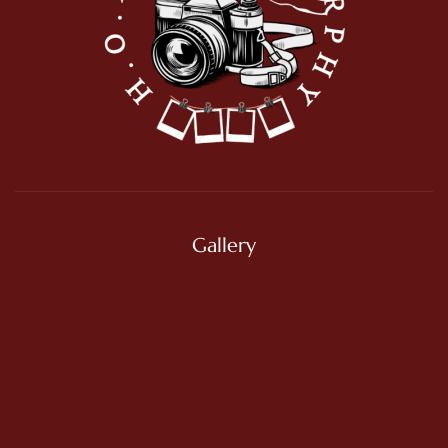
Gallery