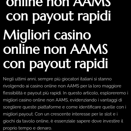
online non AAMS
con payout rapidi
Migliori casino
online non AAMS
con payout rapidi
Negli ultimi anni, sempre più giocatori italiani si stanno
rivolgendo ai casino online non AAMS per la loro maggiore
flessibilità e payout più rapidi. In questo articolo, esploreremo i
migliori casino online non AAMS, evidenziando i vantaggi di
scegliere queste piattaforme e come identificare quelle con i
migliori payout. Con un crescente interesse per le slot e i
giochi da tavolo online, è essenziale sapere dove investire il
proprio tempo e denaro.