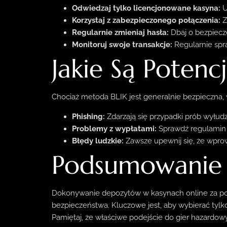
Odwiedzaj tylko licencjonowane kasyna:
U
Korzystaj z zabezpieczonego połączenia:
Z
Regularnie zmieniaj hasła:
Dbaj o bezpiecze
Monitoruj swoje transakcje:
Regularnie spra
Jakie Są Potenc
Chociaż metoda BLIK jest generalnie bezpieczna
Phishing:
Zdarzają się przypadki prób wyłud
Problemy z wypłatami:
Sprawdź regulamin k
Błędy ludzkie:
Zawsze upewnij się, że wpro
Podsumowanie
Dokonywanie depozytów w kasynach online za pomo
bezpieczeństwa. Kluczowe jest, aby wybierać tyl
Pamiętaj, że właściwe podejście do gier hazardowy