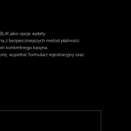
LIK jako opcję wpłaty.
ną z bezpieczniejszych metod płatności.
amin konkretnego kasyna.
onę, wypełnić formularz rejestracyjny oraz