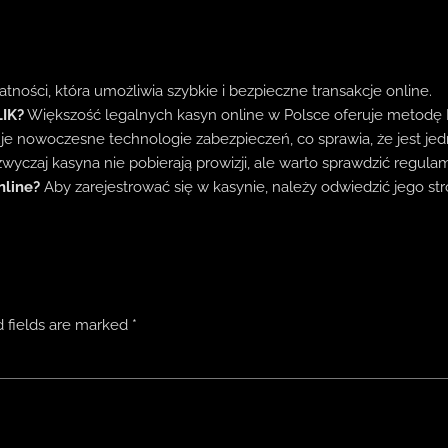
tności, która umożliwia szybkie i bezpieczne transakcje online.
LIK?
Większość legalnych kasyn online w Polsce oferuje metodę B
je nowoczesne technologie zabezpieczeń, co sprawia, że jest jed
wyczaj kasyna nie pobierają prowizji, ale warto sprawdzić regul
nline?
Aby zarejestrować się w kasynie, należy odwiedzić jego str
 fields are marked
*