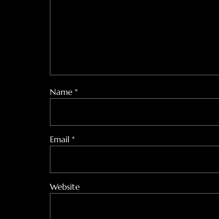
Name
*
Email
*
Website