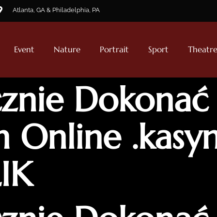
Atlanta, GA & Philadelphia, PA
Event
Nature
Portrait
Sport
Theatr
cznie Dokonać
 Online .kasy
IK