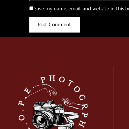
Save my name, email, and website in this 