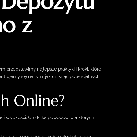
 Depozytu
no z
przedstawimy najlepsze praktyki i kroki, które
ntrujemy się na tym, jak uniknąć potencjalnych
h Online?
e i szybkości. Oto kilka powodów, dla których
na z najbezpieczniejszych metod płatności.