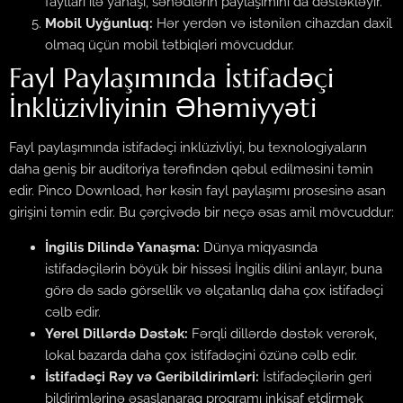
faylları ilə yanaşı, sənədlərin paylaşımını da dəstəkləyir.
Mobil Uyğunluq:
Hər yerdən və istənilən cihazdan daxil
olmaq üçün mobil tətbiqləri mövcuddur.
Fayl Paylaşımında İstifadəçi
İnklüzivliyinin Əhəmiyyəti
Fayl paylaşımında istifadəçi inklüzivliyi, bu texnologiyaların
daha geniş bir auditoriya tərəfindən qəbul edilməsini təmin
edir. Pinco Download, hər kəsin fayl paylaşımı prosesinə asan
girişini təmin edir. Bu çərçivədə bir neçə əsas amil mövcuddur:
İngilis Dilində Yanaşma:
Dünya miqyasında
istifadəçilərin böyük bir hissəsi İngilis dilini anlayır, buna
görə də sadə görsellik və əlçatanlıq daha çox istifadəçi
cəlb edir.
Yerel Dillərdə Dəstək:
Fərqli dillərdə dəstək verərək,
lokal bazarda daha çox istifadəçini özünə cəlb edir.
İstifadəçi Rəy və Geribildirimləri:
İstifadəçilərin geri
bildirimlərinə əsaslanaraq proqramı inkişaf etdirmək