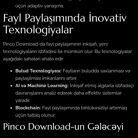
üçün adaptiv yanaşma.
Fayl Paylaşımında İnovativ
Texnologiyalar
Pinco Download-da fayl paylaşımının inkişafı, yeni
texnologiyaların istifadəsi ilə mümkün olur. Bu texnologiyalar
aşağıdakı sahələri əhatə edir:
Bulud Texnologiyası:
Faylların buludda saxlanması və
paylaşılması imkanlarını artırır.
AI və Machine Learning:
İnkişaf etmiş algılarla istifadəçi
davranışlarını analiz edərək daha effektiv sistemlər
yaradır.
Blockchain:
Fayl paylaşımında təhlükəsizliyi artırmaq
üçün tətbiq olunur.
Pinco Download-un Gələcəyi