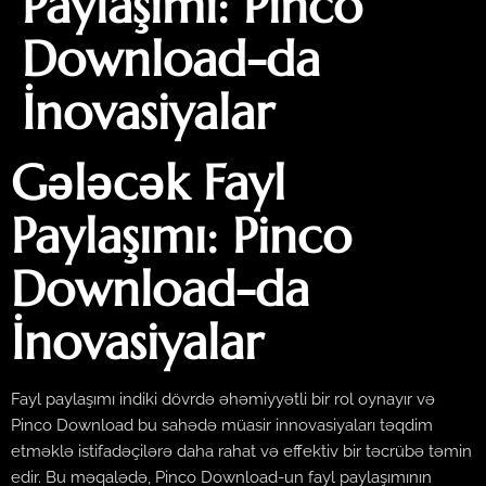
Paylaşımı: Pinco
Download-da
İnovasiyalar
Gələcək Fayl
Paylaşımı: Pinco
Download-da
İnovasiyalar
Fayl paylaşımı indiki dövrdə əhəmiyyətli bir rol oynayır və
Pinco Download bu sahədə müasir innovasiyaları təqdim
etməklə istifadəçilərə daha rahat və effektiv bir təcrübə təmin
edir. Bu məqalədə, Pinco Download-un fayl paylaşımının