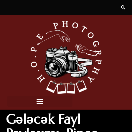
Gələcək Fayl