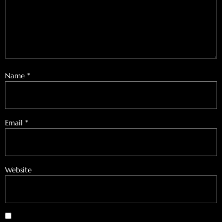
Name
*
Email
*
Website