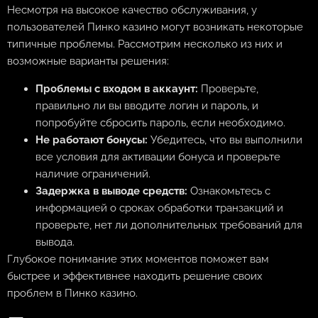
Несмотря на высокое качество обслуживания, у
пользователей Пинко казино могут возникать некоторые
типичные проблемы. Рассмотрим несколько из них и
возможные варианты решения:
Проблемы с входом в аккаунт:
Проверьте,
правильно ли вы вводите логин и пароль, и
попробуйте сбросить пароль, если необходимо.
Не работают бонусы:
Убедитесь, что вы выполнили
все условия для активации бонуса и проверьте
наличие ограничений.
Задержка в выводе средств:
Ознакомьтесь с
информацией о сроках обработки транзакций и
проверьте, нет ли дополнительных требований для
вывода.
Глубокое понимание этих моментов поможет вам
быстрее и эффективнее находить решение своих
проблем в Пинко казино.