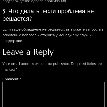
подтверждение адреса проживания.
5. Что делать, если проблема не
решается?
Если ваше обращение не решается, вы можете запросить
эскалацию вопроса к старшему менеджеру службы
поддержки.
Leave a Reply
Your email address will not be published.
Required fields are
marked
*
Comment
*