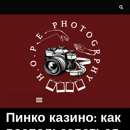
Пинко казино: как