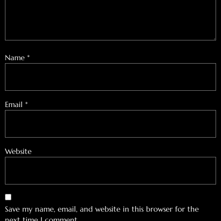
Name
*
Email
*
Website
Save my name, email, and website in this browser for the
next time I comment.