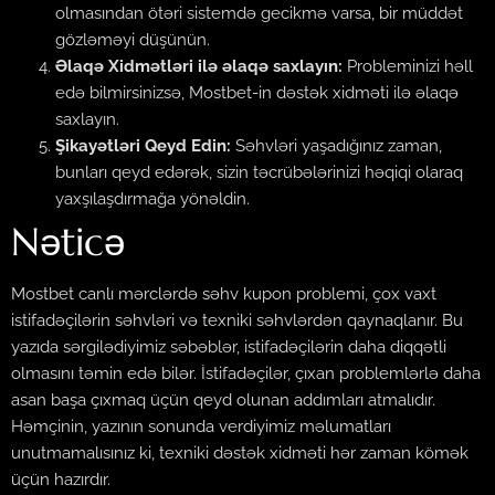
olmasından ötəri sistemdə gecikmə varsa, bir müddət
gözləməyi düşünün.
Əlaqə Xidmətləri ilə əlaqə saxlayın:
Probleminizi həll
edə bilmirsinizsə, Mostbet-in dəstək xidməti ilə əlaqə
saxlayın.
Şikayətləri Qeyd Edin:
Səhvləri yaşadığınız zaman,
bunları qeyd edərək, sizin təcrübələrinizi həqiqi olaraq
yaxşılaşdırmağa yönəldin.
Nəticə
Mostbet canlı mərclərdə səhv kupon problemi, çox vaxt
istifadəçilərin səhvləri və texniki səhvlərdən qaynaqlanır. Bu
yazıda sərgilədiyimiz səbəblər, istifadəçilərin daha diqqətli
olmasını təmin edə bilər. İstifadəçilər, çıxan problemlərlə daha
asan başa çıxmaq üçün qeyd olunan addımları atmalıdır.
Həmçinin, yazının sonunda verdiyimiz məlumatları
unutmamalısınız ki, texniki dəstək xidməti hər zaman kömək
üçün hazırdır.