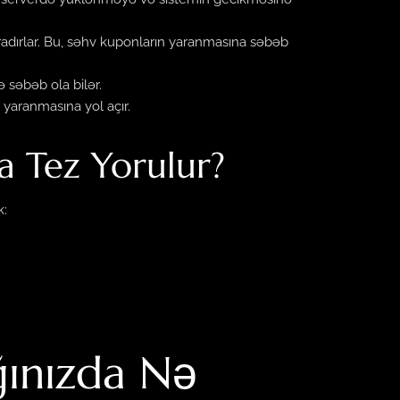
radırlar. Bu, səhv kuponların yaranmasına səbəb
 səbəb ola bilər.
 yaranmasına yol açır.
a Tez Yorulur?
k:
ğınızda Nə