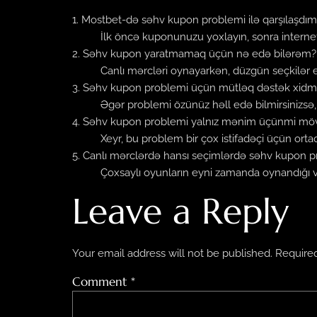
1. Mostbet-də səhv kupon problemi ilə qarşılaşdı
İlk öncə kuponunuzu yoxlayın, sonra internet 
2. Səhv kupon yaratmamaq üçün nə edə bilərəm?
Canlı mərcləri oynayarkən, düzgün seçkilər et
3. Səhv kupon problemi üçün mütləq dəstək xidm
Əgər problemi özünüz həll edə bilmirsinizsə,
4. Səhv kupon problemi yalnız mənim üçünmi mö
Xeyr, bu problem bir çox istifadəçi üçün orta
5. Canlı mərclərdə hansı seçimlərdə səhv kupon p
Çoxsaylı oyunların eyni zamanda oynandığı v
Leave a Reply
Your email address will not be published.
Required
Comment
*