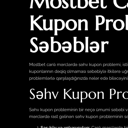
Mostbet C
Kupon Prob
Səbəblər
Mostbet canlı mərclərdə səhv kupon problemi, istifadə
kuponlarının dəqiq olmaması səbəbiylə itkilərə uğr
problemlərlə qarşılaşdığınızda nələr edə biləcəyi
Səhv Kupon Pro
Səhv kupon probleminin bir neçə ümumi səbəbi vardı
mərclərdə rast gəlinən səhv kupon probleminin sə
Səs-küy və yoluxuculuq:
Canlı mərclərdə bi