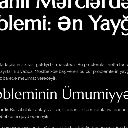
anlı Mərclərd
lemi: Ən Yayğ
çilərin sıx rast gəldiyi bir məsələdir. Bu problemlər, hətta təcrübə
ayırlar. Bu yazıda, Mostbet-də baş verən bu cür problemlərin yayğ
niz barədə məlumat verəcəyik.
bleminin Ümumiyyət
r. Bu səbəblər anlayışsız seçkilərdən, sistem xətalarına qədər ge
bəblərini qeyd edəcəyik:
r çox oyun, eyni anda yüzlərlə istifadəçi tərəfindən oynanır. Bu