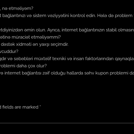
m, nə etməliyəm?
bağlantınızı və sistem vəziyyətini kontrol edin. Hələ də problem v
diyinizdən əmin olun. Ayrıca, internet bağlantınızın stabil olmasın
ətinə müraciət etməliyəmmi?
 dəstək xidməti ən yaxşı seçimdir.
vcuddur?
qdır və səbəbləri müxtəlif texniki və insan faktorlarından qaynaqlan
roblemi daha çox olur?
ə internet bağlantısı zəif olduğu hallarda səhv kupon problemi 
 fields are marked
*