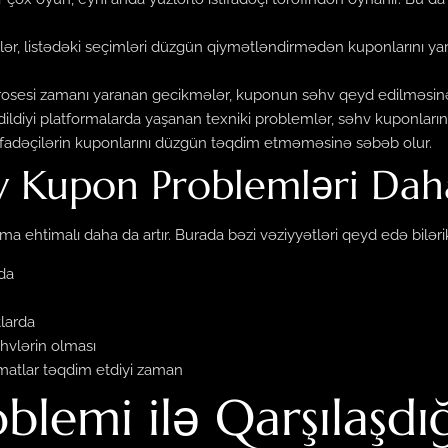
lər, listədəki seçimləri düzgün qiymətləndirmədən kuponlarını ya
prosesi zamanı yaranan gecikmələr, kuponun səhv qeyd edilməsinə
ldiyi platformalarda yaşanan texniki problemlər, səhv kuponların
stifadəçilərin kuponlarını düzgün təqdim etməməsinə səbəb olur.
v Kupon Problemləri Dah
ma ehtimalı daha da artır. Burada bəzi vəziyyətləri qeyd edə biləri
da
tlarda
hvlərin olması
lumatlar təqdim etdiyi zaman
blemi ilə Qarşılaşdı