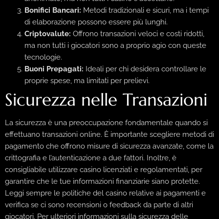
Bonifici Bancari:
Metodi tradizionali e sicuri, ma i tempi
di elaborazione possono essere più lunghi.
Criptovalute:
Offrono transazioni veloci e costi ridotti,
ma non tutti i giocatori sono a proprio agio con queste
tecnologie.
Buoni Prepagati:
Ideali per chi desidera controllare le
proprie spese, ma limitati per prelievi.
Sicurezza nelle Transazioni
La sicurezza è una preoccupazione fondamentale quando si
effettuano transazioni online. È importante scegliere metodi di
pagamento che offrono misure di sicurezza avanzate, come la
crittografia e l’autenticazione a due fattori. Inoltre, è
consigliabile utilizzare casino licenziati e regolamentati, per
garantire che le tue informazioni finanziarie siano protette.
Leggi sempre le politiche del casino relative ai pagamenti e
verifica se ci sono recensioni o feedback da parte di altri
giocatori. Per ulteriori informazioni sulla sicurezza delle