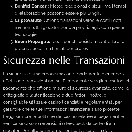
Bonifici Bancari:
Metodi tradizionali e sicuri, ma i tempi
di elaborazione possono essere più lunghi.
Criptovalute:
Offrono transazioni veloci e costi ridotti,
ma non tutti i giocatori sono a proprio agio con queste
tecnologie.
Buoni Prepagati:
Ideali per chi desidera controllare le
proprie spese, ma limitati per prelievi.
Sicurezza nelle Transazioni
La sicurezza è una preoccupazione fondamentale quando si
effettuano transazioni online. È importante scegliere metodi di
pagamento che offrono misure di sicurezza avanzate, come la
crittografia e l’autenticazione a due fattori. Inoltre, è
consigliabile utilizzare casino licenziati e regolamentati, per
garantire che le tue informazioni finanziarie siano protette.
Leggi sempre le politiche del casino relative ai pagamenti e
verifica se ci sono recensioni o feedback da parte di altri
giocatori. Per ulteriori informazioni sulla sicurezza delle