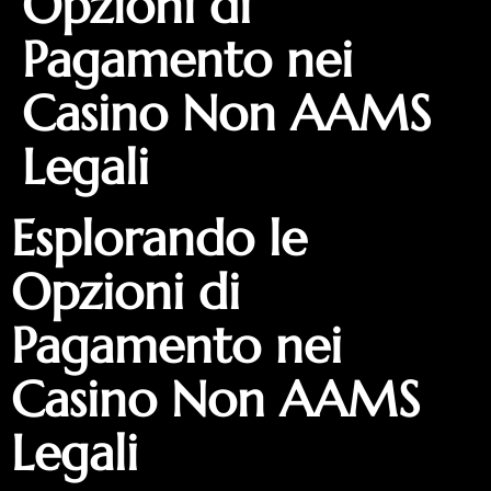
Opzioni di
Pagamento nei
Casino Non AAMS
Legali
Esplorando le
Opzioni di
Pagamento nei
Casino Non AAMS
Legali