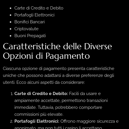
Carte di Credito e Debito
Portafogli Elettronici
Bonifici Bancari
Criptovalute
Buoni Prepagati
Caratteristiche delle Diverse
Opzioni di Pagamento
Ciascuna opzione di pagamento presenta caratteristiche
uniche che possono adattarsi a diverse preferenze degli
utenti. Ecco alcuni aspetti da considerare:
Carte di Credito e Debito:
Facili da usare e
ampiamente accettate, permettono transazioni
immediate. Tuttavia, potrebbero comportare
commissioni più elevate.
Portafogli Elettronici:
Offrono maggiore sicurezza e
anonimato, ma non tutti i casino li accettano.