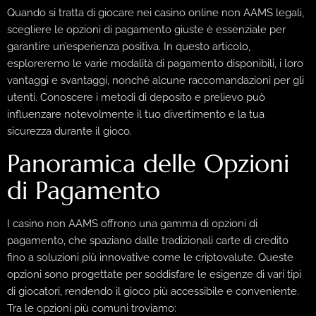
Quando si tratta di giocare nei casino online non AAMS legali,
scegliere le opzioni di pagamento giuste è essenziale per
garantire un’esperienza positiva. In questo articolo,
esploreremo le varie modalità di pagamento disponibili, i loro
vantaggi e svantaggi, nonché alcune raccomandazioni per gli
utenti. Conoscere i metodi di deposito e prelievo può
influenzare notevolmente il tuo divertimento e la tua
sicurezza durante il gioco.
Panoramica delle Opzioni
di Pagamento
I casino non AAMS offrono una gamma di opzioni di
pagamento, che spaziano dalle tradizionali carte di credito
fino a soluzioni più innovative come le criptovalute. Queste
opzioni sono progettate per soddisfare le esigenze di vari tipi
di giocatori, rendendo il gioco più accessibile e conveniente.
Tra le opzioni più comuni troviamo: