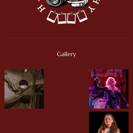
Gallery