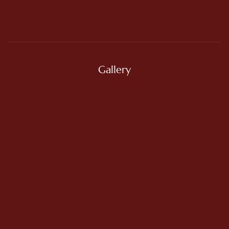
Gallery