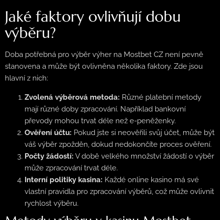
Jaké faktory ovlivňují dobu
výběru?
Doba potřebná pro výběr výher na Mostbet CZ není pevně
stanovena a může být ovlivněna několika faktory. Zde jsou
hlavní z nich:
Zvolená výběrová metoda:
Různé platební metody
mají různé doby zpracování. Například bankovní
převody mohou trvat déle než e-peněženky.
Ověření účtu:
Pokud jste si neověřili svůj účet, může být
váš výběr zpožděn, dokud nedokončíte proces ověření.
Počty žádostí:
V době velkého množství žádostí o výběr
může zpracování trvat déle.
Interní politiky kasina:
Každé online kasino má své
vlastní pravidla pro zpracování výběrů, což může ovlivnit
rychlost výběru.