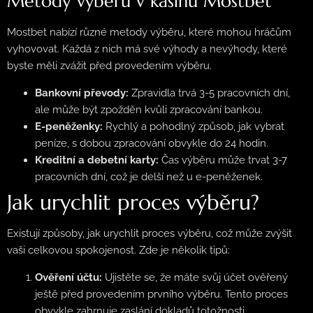
Metody výběru v kasinu Mostbet
Mostbet nabízí různé metody výběru, které mohou hráčům
vyhovovat. Každá z nich má své výhody a nevýhody, které
byste měli zvážit před provedením výběru.
Bankovní převody:
Zpravidla trvá 3-5 pracovních dní,
ale může být zpožděn kvůli zpracování bankou.
E-peněženky:
Rychlý a pohodlný způsob, jak vybrat
peníze, s dobou zpracování obvykle do 24 hodin.
Kreditní a debetní karty:
Čas výběru může trvat 3-7
pracovních dní, což je delší než u e-peněženek.
Jak urychlit proces výběru?
Existují způsoby, jak urychlit proces výběru, což může zvýšit
vaši celkovou spokojenost. Zde je několik tipů:
Ověření účtu:
Ujistěte se, že máte svůj účet ověřený
ještě před provedením prvního výběru. Tento proces
obvykle zahrnuje zaslání dokladů totožnosti.