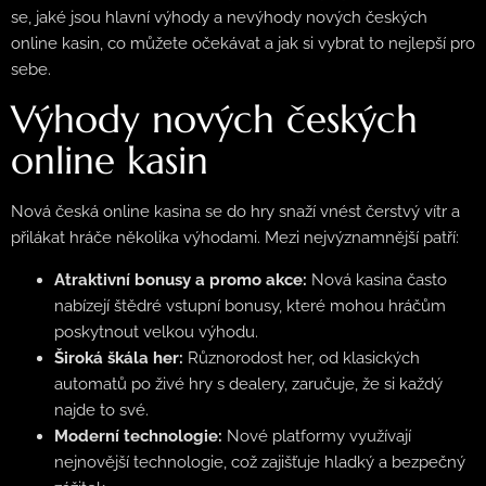
se, jaké jsou hlavní výhody a nevýhody nových českých
online kasin, co můžete očekávat a jak si vybrat to nejlepší pro
sebe.
Výhody nových českých
online kasin
Nová česká online kasina se do hry snaží vnést čerstvý vítr a
přilákat hráče několika výhodami. Mezi nejvýznamnější patří:
Atraktivní bonusy a promo akce:
Nová kasina často
nabízejí štědré vstupní bonusy, které mohou hráčům
poskytnout velkou výhodu.
Široká škála her:
Různorodost her, od klasických
automatů po živé hry s dealery, zaručuje, že si každý
najde to své.
Moderní technologie:
Nové platformy využívají
nejnovější technologie, což zajišťuje hladký a bezpečný