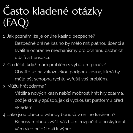
Často kladené otázky
(FAQ)
1. Jak poznám, že je online kasino bezpečné?
Bezpečné online kasino by mělo mít platnou licenci a
kvalitní ochranné mechanismy pro ochranu osobních
údajů a transakcí.
2. Co dělat, když mám problém s výběrem peněz?
Obraťte se na zákaznickou podporu kasina, která by
měla být schopna rychle vyřešit váš problém.
3. Můžu hrát zdarma?
Většina nových kasin nabízí možnost hrát hry zdarma,
což je skvělý způsob, jak si vyzkoušet platformu před
vkladem.
4. Jaké jsou obecné výhody bonusů v online kasinech?
Bonusy mohou zvýšit váš herní rozpočet a poskytnout
vám více příležitostí k výhře.