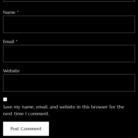
Name
*
Email
*
Website
Save my name, email, and website in this browser for the
next time I comment.