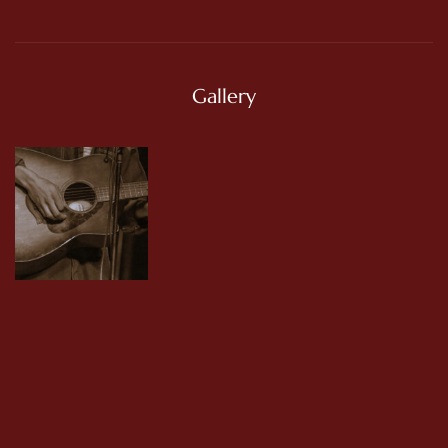
Gallery