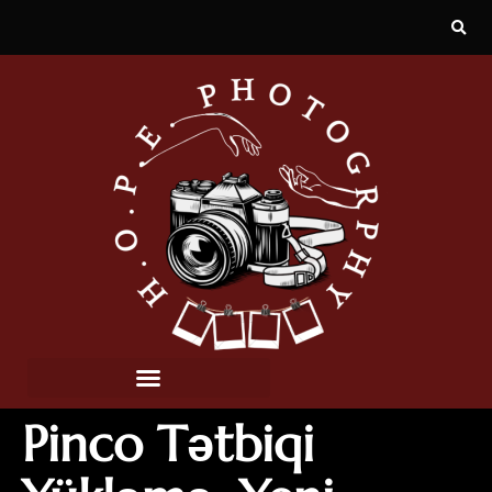
Pinco Tətbiqi