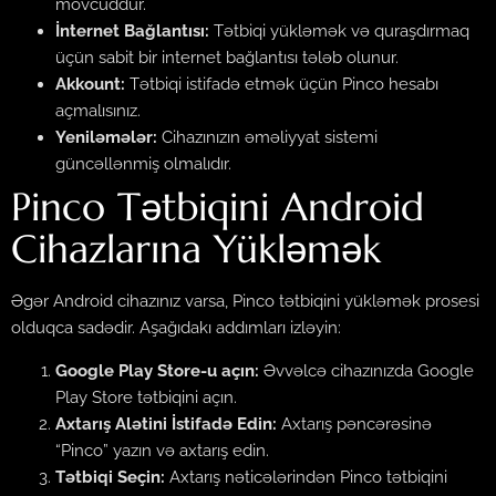
mövcuddur.
İnternet Bağlantısı:
Tətbiqi yükləmək və quraşdırmaq
üçün sabit bir internet bağlantısı tələb olunur.
Akkount:
Tətbiqi istifadə etmək üçün Pinco hesabı
açmalısınız.
Yeniləmələr:
Cihazınızın əməliyyat sistemi
güncəllənmiş olmalıdır.
Pinco Tətbiqini Android
Cihazlarına Yükləmək
Əgər Android cihazınız varsa, Pinco tətbiqini yükləmək prosesi
olduqca sadədir. Aşağıdakı addımları izləyin:
Google Play Store-u açın:
Əvvəlcə cihazınızda Google
Play Store tətbiqini açın.
Axtarış Alətini İstifadə Edin:
Axtarış pəncərəsinə
“Pinco” yazın və axtarış edin.
Tətbiqi Seçin:
Axtarış nəticələrindən Pinco tətbiqini