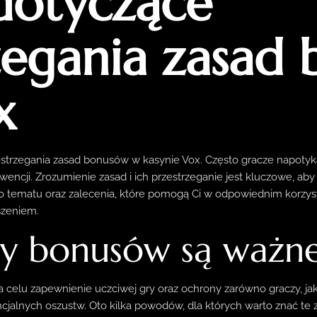
dotyczące
zegania zasad
x
strzegania zasad bonusów w kasynie Vox. Często gracze napotyk
ncji. Zrozumienie zasad i ich przestrzeganie jest kluczowe, aby
o tematu oraz zalecenia, które pomogą Ci w odpowiednim korzys
szeniem.
dy bonusów są ważn
elu zapewnienie uczciwej gry oraz ochrony zarówno graczy, jak i
jalnych oszustw. Oto kilka powodów, dla których warto znać te 