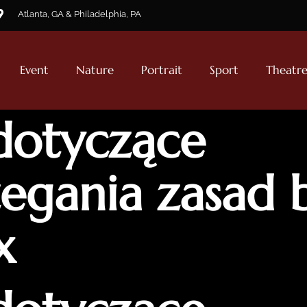
Atlanta, GA & Philadelphia, PA
Event
Nature
Portrait
Sport
Theatr
dotyczące
zegania zasad
x