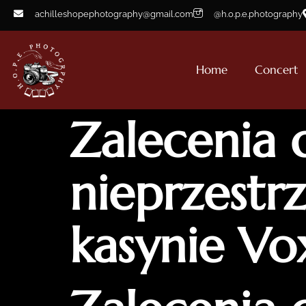
achilleshopephotography@gmail.com
@h.o.p.e.photography
Home
Concert
Zalecenia 
nieprzestr
kasynie Vo