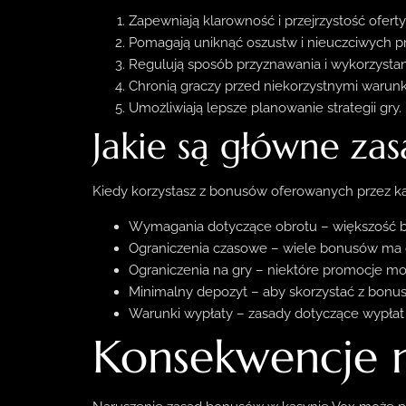
Zapewniają klarowność i przejrzystość oferty
Pomagają uniknąć oszustw i nieuczciwych pr
Regulują sposób przyznawania i wykorzysta
Chronią graczy przed niekorzystnymi warun
Umożliwiają lepsze planowanie strategii gry.
Jakie są główne za
Kiedy korzystasz z bonusów oferowanych przez kas
Wymagania dotyczące obrotu – większość b
Ograniczenia czasowe – wiele bonusów ma o
Ograniczenia na gry – niektóre promocje mo
Minimalny depozyt – aby skorzystać z bonu
Warunki wypłaty – zasady dotyczące wypłat
Konsekwencje n