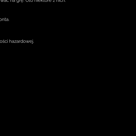
ć na grę. Oto niektóre z nich:
onta.
ości hazardowej.