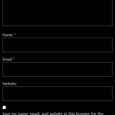
Name
*
Email
*
Website
Save my name, email, and website in this browser for the