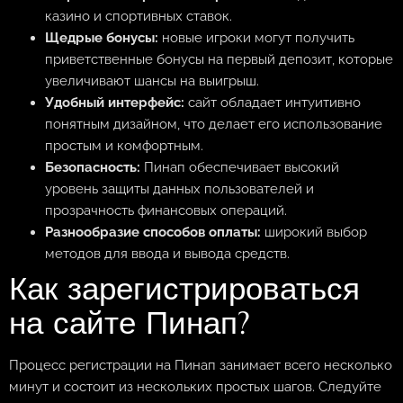
казино и спортивных ставок.
Щедрые бонусы:
новые игроки могут получить
приветственные бонусы на первый депозит, которые
увеличивают шансы на выигрыш.
Удобный интерфейс:
сайт обладает интуитивно
понятным дизайном, что делает его использование
простым и комфортным.
Безопасность:
Пинап обеспечивает высокий
уровень защиты данных пользователей и
прозрачность финансовых операций.
Разнообразие способов оплаты:
широкий выбор
методов для ввода и вывода средств.
Как зарегистрироваться
на сайте Пинап?
Процесс регистрации на Пинап занимает всего несколько
минут и состоит из нескольких простых шагов. Следуйте