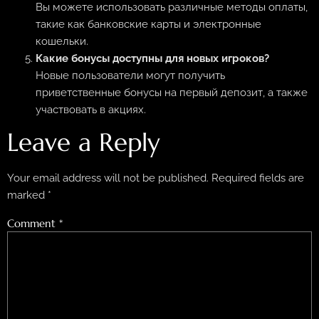
Вы можете использовать различные методы оплаты,
такие как банковские карты и электронные
кошельки.
Какие бонусы доступны для новых игроков?
Новые пользователи могут получить
приветственные бонусы на первый депозит, а также
участвовать в акциях.
Leave a Reply
Your email address will not be published.
Required fields are
marked
*
Comment
*