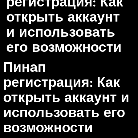
регистрация: Как
открыть аккаунт
и использовать
его возможности
Пинап
регистрация: Как
открыть аккаунт и
использовать его
возможности