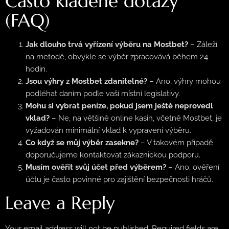
Často kladené dotazy
(FAQ)
Jak dlouho trvá vyřízení výběru na Mostbet?
– Záleží
na metodě, obvykle se výběr zpracovává během 24
hodin.
Jsou výhry z Mostbet zdanitelné?
– Ano, výhry mohou
podléhat daním podle vaší místní legislativy.
Mohu si vybrat peníze, pokud jsem ještě neprovedl
vklad?
– Ne, na většině online kasin, včetně Mostbet, je
vyžadován minimální vklad k vypravení výběru.
Co když se můj výběr zasekne?
– V takovém případě
doporučujeme kontaktovat zákaznickou podporu.
Musím ověřit svůj účet před výběrem?
– Ano, ověření
účtu je často povinné pro zajištění bezpečnosti hráčů.
Leave a Reply
Your email address will not be published.
Required fields are