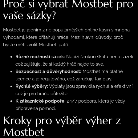
Proč si vybrat Mostbet pro
vaše sázky?
Mostbet je jedním z nejpopulárnějších online kasin s mnoha
výhodami, které přitahují hráče. Mezi hlavní důvody, proč
byste měli zvolit Mostbet, patří:
Různé možnosti sázek:
Nabízí širokou škálu her a sázek,
což zajišťuje, že si každý hráč najde to své.
Bezpečnost a důvěryhodnost:
Mostbet má platné
licence a je regulováno, což zaručuje fair play.
Rychlé výběry:
Výplaty jsou zpravidla rychlé a efektivní,
což je pro hráče důležité.
K zákaznické podpoře:
24/7 podpora, která je vždy
připravena pomoci.
Kroky pro výběr výher z
Mostbet