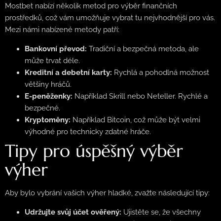
Mostbet nabízí několik metod pro výběr finančních
prostředků, což vám umožňuje vybrat tu nejvhodnější pro vás.
Mezi námi nabízené metody patří:
Bankovní převod:
Tradiční a bezpečná metoda, ale
může trvat déle.
Kreditní a debetní karty:
Rychlá a pohodlná možnost
většiny hráčů.
E-peněženky:
Například Skrill nebo Neteller. Rychlé a
bezpečné.
Kryptoměny:
Například Bitcoin, což může být velmi
výhodné pro technicky zdatné hráče.
Tipy pro úspěšný výběr
výher
Aby bylo vybrání vašich výher hladké, zvažte následující tipy:
Udržujte svůj účet ověřený:
Ujistěte se, že všechny