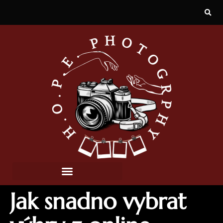
Jak snadno vybrat