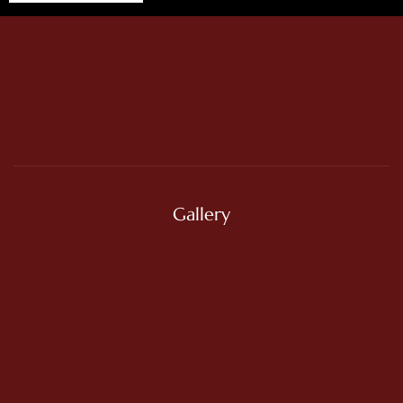
Gallery