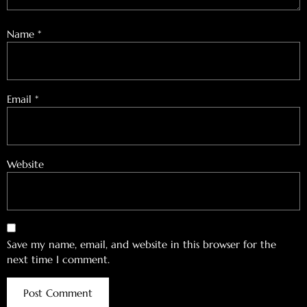
Name
*
Email
*
Website
Save my name, email, and website in this browser for the
next time I comment.