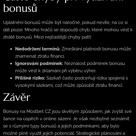
bonusů
Uplatnění bonusů může být náročné, pokud nevíte, na co si
dát pozor. Mnoho hráčů se dopouští chyb, které mohou vést k
ztrátě bonusů. Mezi nejčastější chyby patří:
Nedodržení termínů:
Zmeškání platnosti bonusu může
znamenat ztrátu financí.
Ignorování podmínek:
Neznalost podmínek bonusu
může vést k zklamání při výběru výher.
Přílišné riziko:
Sázkaři často podceňují rizika spojená s
vysokými sázkami, což může způsobit ztrátu financí.
Závěr
Bonusy na Mostbet CZ jsou skvělým způsobem, jak zvýšit své
šance na úspěch v online sázení. Je však nezbytné seznámit
se s různými typy bonusů a jejich podmínkami, aby bylo
možné plně využít jejich potenciál. Strategické plánování a