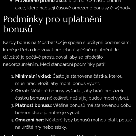
Pravidelné promo akce:
Mostbet CZ často pořádá
akce, které nabízejí časově omezené bonusy či výhody.
Podmínky pro uplatnění
bonusů
Každý bonus na Mostbet CZ je spojen s určitými podmínkami,
které je třeba dodržovat pro jeho úspěšné uplatnění. Je
důležité je pečlivě prostudovat, aby se předešlo
nedorozuměním. Mezi standardní podmínky patří:
Minimální vklad:
Často je stanovena částka, kterou
musí hráči vložit, aby mohli bonus využít.
Obrat:
Některé bonusy vyžadují, aby hráči prosázeli
částku bonusu několikrát, než si jej budou moci vybrat.
Platnost bonusu:
Většina bonusů má stanovenou dobu,
během které je nutné je využít.
Omezení her:
Některé typy bonusů mohou platit pouze
na určité hry nebo sázky.