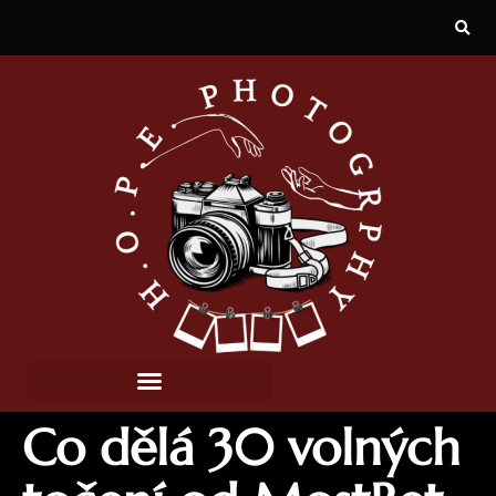
Co dělá 30 volných