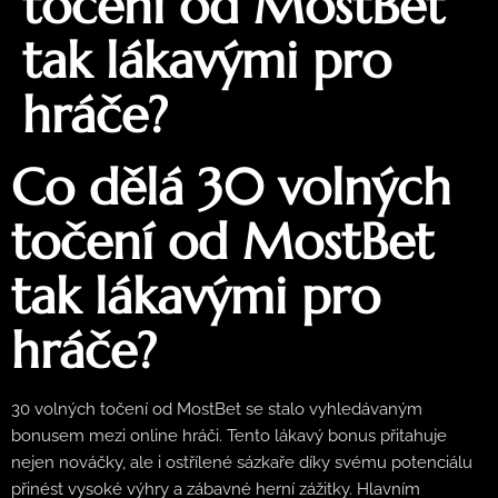
točení od MostBet
tak lákavými pro
hráče?
Co dělá 30 volných
točení od MostBet
tak lákavými pro
hráče?
30 volných točení od MostBet se stalo vyhledávaným
bonusem mezi online hráči. Tento lákavý bonus přitahuje
nejen nováčky, ale i ostřílené sázkaře díky svému potenciálu
přinést vysoké výhry a zábavné herní zážitky. Hlavním