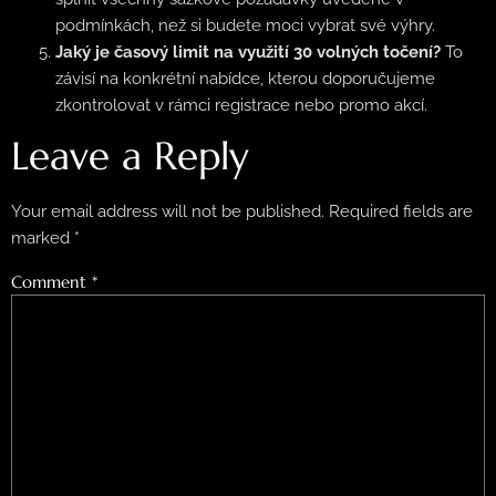
podmínkách, než si budete moci vybrat své výhry.
Jaký je časový limit na využití 30 volných točení?
To
závisí na konkrétní nabídce, kterou doporučujeme
zkontrolovat v rámci registrace nebo promo akcí.
Leave a Reply
Your email address will not be published.
Required fields are
marked
*
Comment
*