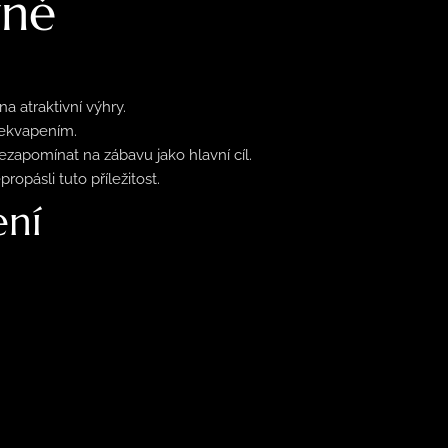
vně
a atraktivní výhry.
řekvapením.
nezapomínat na zábavu jako hlavní cíl.
opásli tuto příležitost.
ení