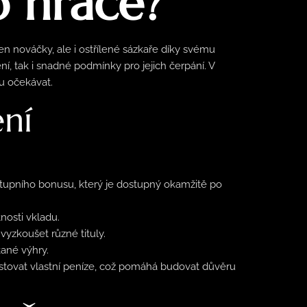
o hráče?
n nováčky, ale i ostřílené sázkaře díky svému
í, tak i snadné podmínky pro jejich čerpání. V
u očekávat.
ní
 vstupního bonusu, který je dostupný okamžitě po
nosti vkladu.
vyzkoušet různé tituly.
kané výhry.
vestovat vlastní peníze, což pomáhá budovat důvěru