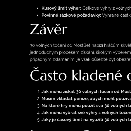
Kusový limit výher:
Celkové výhry z volných
Povinné sázkové požadavky:
Vyhrané částk
Závěr
30 volných točení od MostBet nabízí hráčům skvělou
jednoduchým procesem získání, širokým výběrem h
případným zklamáním, je však důležité být obezře
Často kladené 
Jak mohu získat 30 volných točení od Mos
Musím vkládat peníze, abych mohl používa
Na které hry mohu použít svá 30 volných t
Jak mohu vybrat své výhry z volných točen
Jaký je časový limit na využití 30 volných 