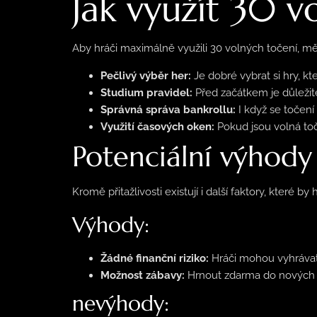
Jak využít 30 v
Aby hráči maximálně využili 30 volných točení, měl
Pečlivý výběr her:
Je dobré vybrat si hry, kt
Studium pravidel:
Před začátkem je důležit
Správná správa bankrollu:
I když se točení
Využití časových oken:
Pokud jsou volná toče
Potenciální výhody
Kromě přitažlivosti existují i další faktory, které by
Výhody:
Žádné finanční riziko:
Hráči mohou vyhrávat b
Možnost zábavy:
Hrnout zdarma do nových a 
nevýhody: