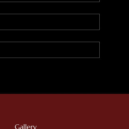
Gallery