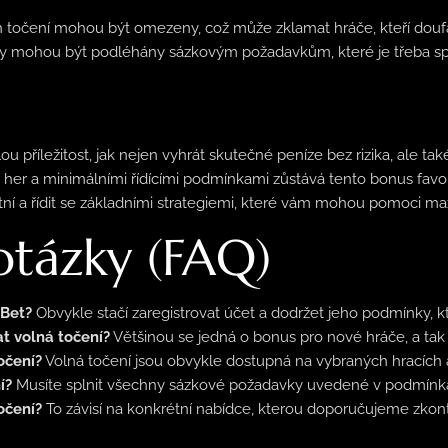
 točení mohou být omezeny, což může zklamat hráče, kteří doufaj
y mohou být podléhány sázkovým požadavkům, které je třeba spl
 příležitost, jak nejen vyhrát skutečné peníze bez rizika, ale tak
er a minimálními řídícími podmínkami zůstává tento bonus favor
tní a řídit se základními strategiemi, které vám mohou pomoci ma
otázky (FAQ)
tBet?
Obvykle stačí zaregistrovat účet a dodržet jeho podmínky, k
t volná točení?
Většinou se jedná o bonus pro nové hráče, a tak
očení?
Volná točení jsou obvykle dostupná na vybraných hracích 
í?
Musíte splnit všechny sázkové požadavky uvedené v podmínkác
točení?
To závisí na konkrétní nabídce, kterou doporučujeme zkont