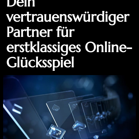
Dein
vertrauenswürdiger
Partner für
erstklassiges Online-
Glücksspiel