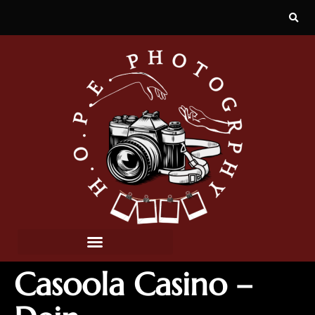
Casoola Casino –