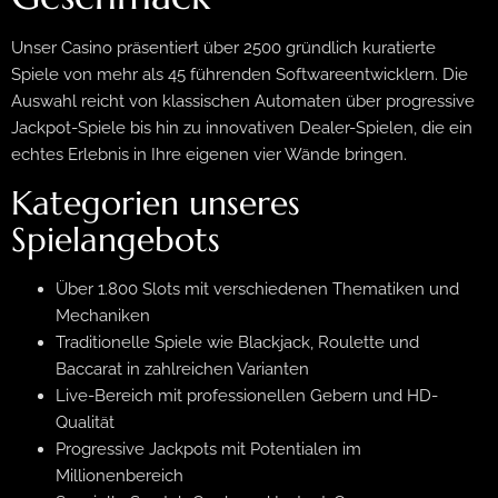
Unser Casino präsentiert über 2500 gründlich kuratierte
Spiele von mehr als 45 führenden Softwareentwicklern. Die
Auswahl reicht von klassischen Automaten über progressive
Jackpot-Spiele bis hin zu innovativen Dealer-Spielen, die ein
echtes Erlebnis in Ihre eigenen vier Wände bringen.
Kategorien unseres
Spielangebots
Über 1.800 Slots mit verschiedenen Thematiken und
Mechaniken
Traditionelle Spiele wie Blackjack, Roulette und
Baccarat in zahlreichen Varianten
Live-Bereich mit professionellen Gebern und HD-
Qualität
Progressive Jackpots mit Potentialen im
Millionenbereich