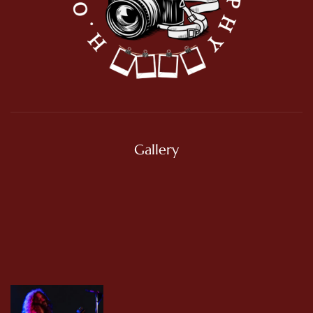
Gallery