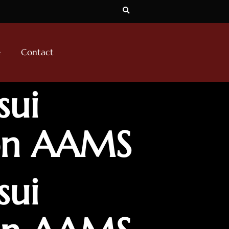
e
Contact
sui
Non AAMS
sui