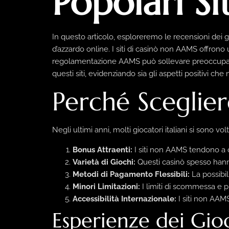
Popolari S
In questo articolo, esploreremo le recensioni dei g
d’azzardo online. I siti di casinò non AAMS offrono
regolamentazione AAMS può sollevare preoccupazioni 
questi siti, evidenziando sia gli aspetti positivi che 
Perché Sceglie
Negli ultimi anni, molti giocatori italiani si sono vo
Bonus Attraenti:
I siti non AAMS tendono a 
Varietà di Giochi:
Questi casinò spesso hanno 
Metodi di Pagamento Flessibili:
La possibil
Minori Limitazioni:
I limiti di scommessa e pr
Accessibilità Internazionale:
I siti non AAMS
Esperienze dei Gio