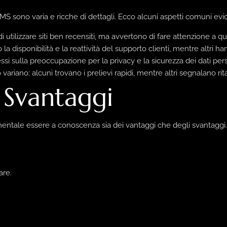
AMS sono varia e ricche di dettagli. Ecco alcuni aspetti comuni evi
 di utilizzare siti ben recensiti, ma avvertono di fare attenzione 
la disponibilità e la reattività del supporto clienti, mentre altri h
ssi sulla preoccupazione per la privacy e la sicurezza dei dati perso
ariano; alcuni trovano i prelievi rapidi, mentre altri segnalano rita
i Svantaggi
mentale essere a conoscenza sia dei vantaggi che degli svantaggi.
are.