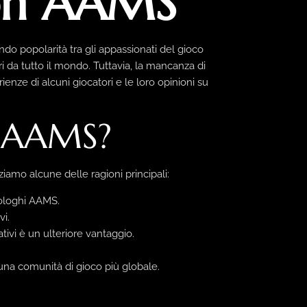
Non AAMS
do popolarità tra gli appassionati del gioco
i da tutto il mondo. Tuttavia, la mancanza di
enze di alcuni giocatori e le loro opinioni su
n AAMS?
nziamo alcune delle ragioni principali:
mologhi AAMS.
vi.
tivi è un ulteriore vantaggio.
a una comunità di gioco più globale.