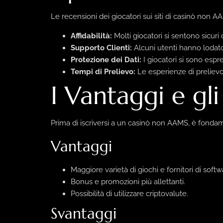
Le recensioni dei giocatori sui siti di casinò non A
Affidabilità:
Molti giocatori si sentono sicuri
Supporto Clienti:
Alcuni utenti hanno lodato 
Protezione dei Dati:
I giocatori si sono espre
Tempi di Prelievo:
Le esperienze di prelievo v
I Vantaggi e gl
Prima di iscriversi a un casinò non AAMS, è fonda
Vantaggi
Maggiore varietà di giochi e fornitori di softw
Bonus e promozioni più allettanti.
Possibilità di utilizzare criptovalute.
Svantaggi