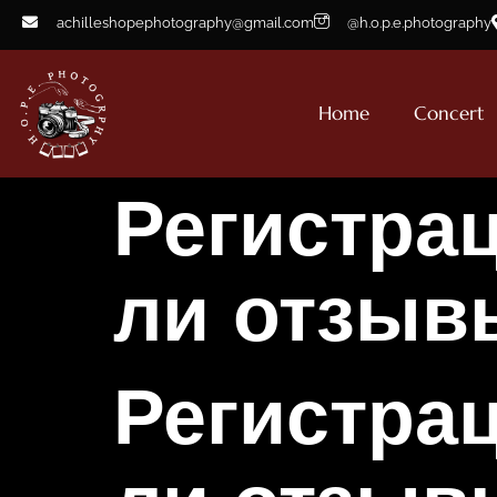
achilleshopephotography@gmail.com
@h.o.p.e.photography
Home
Concert
Регистрац
ли отзыв
Регистрац