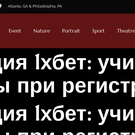
Atlanta, GA & Philadelphia, PA
Event
Nature
Portrait
Sport
Theatr
ия 1хбет: уч
ы при регист
ия 1хбет: уч