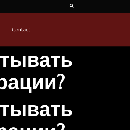
e
Contact
итывать
рации?
итывать