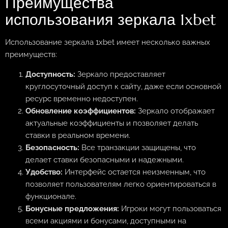
Преимущества
использования зеркала 1xbet
Использование зеркала 1xbet имеет несколько важных
преимуществ:
Доступность:
Зеркало предоставляет
круглосуточный доступ к сайту, даже если основной
ресурс временно недоступен.
Обновление коэффициентов:
Зеркало отображает
актуальные коэффициенты и позволяет делать
ставки в реальном времени.
Безопасность:
Все транзакции защищены, что
делает ставки безопасными и надежными.
Удобство:
Интерфейс остается неизменным, что
позволяет пользователям легко ориентироваться в
функционале.
Бонусные предложения:
Игроки могут пользоваться
всеми акциями и бонусами, доступными на