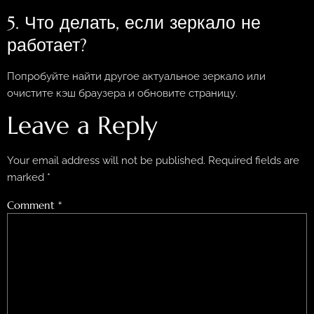
5. Что делать, если зеркало не
работает?
Попробуйте найти другое актуальное зеркало или
очистите кэш браузера и обновите страницу.
Leave a Reply
Your email address will not be published.
Required fields are
marked
*
Comment
*