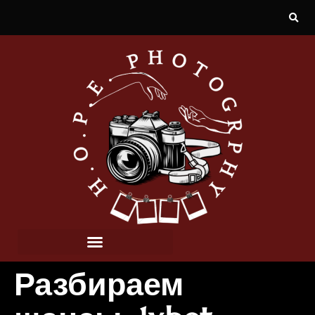
Разбираем