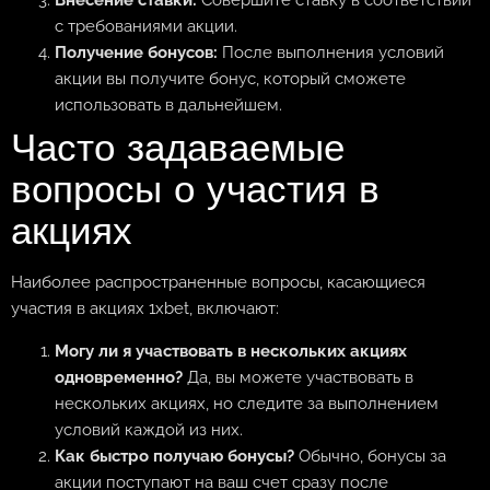
Внесение ставки:
Совершите ставку в соответствии
с требованиями акции.
Получение бонусов:
После выполнения условий
акции вы получите бонус, который сможете
использовать в дальнейшем.
Часто задаваемые
вопросы о участия в
акциях
Наиболее распространенные вопросы, касающиеся
участия в акциях 1xbet, включают:
Могу ли я участвовать в нескольких акциях
одновременно?
Да, вы можете участвовать в
нескольких акциях, но следите за выполнением
условий каждой из них.
Как быстро получаю бонусы?
Обычно, бонусы за
акции поступают на ваш счет сразу после