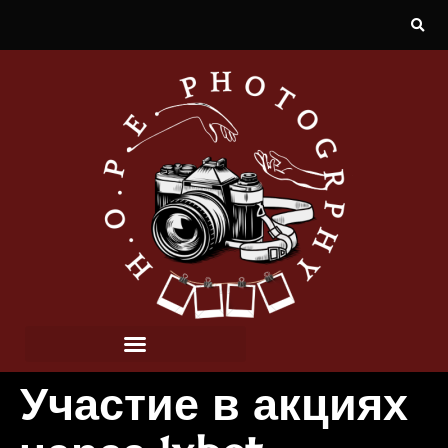
Участие в акциях