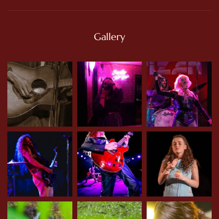
Gallery